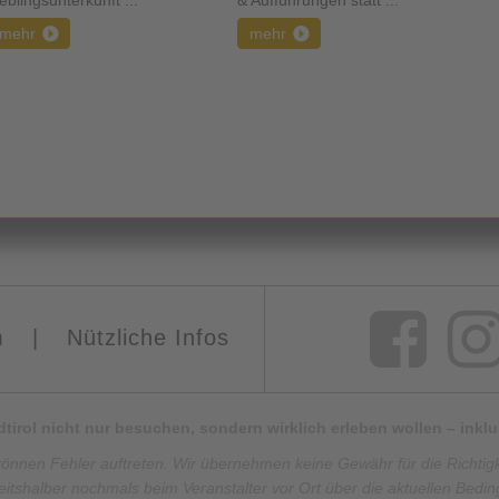
eblingsunterkunft ...
& Aufführungen statt ...
mehr
mehr
m
|
Nützliche Infos
Südtirol nicht nur besuchen, sondern wirklich erleben wollen – ink
können Fehler auftreten. Wir übernehmen keine Gewähr für die Richtigkei
eitshalber nochmals beim Veranstalter vor Ort über die aktuellen Bedi