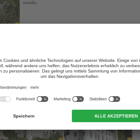
wurde.
it seinen
romanischen Wurzeln
liegt bei Ehrenburg, einer Fraktion
 der Rienz und wurde seit seiner Erbauung, welche auf das
12.
rweitert. Nur wenige Änderungen hat der alte Teil des Schlosses,
Er ist noch im
Originalzustand
erhalten. Der sich im Osten
mals umgebaut und erweitert, vor allem um 1700. So wurde dem
ller Arkadenhof
hinzugefügt - eigentlich, mit seinen Granitsäulen
ghlight des Schlosses - und Schloss Ehrenburg wurde, unter den
Pustertal, zur
schönsten Renaissanceanlage
. Wunderschön ist
chofs
der in den Jahren 1730 bis 1737 errichtet wurde.