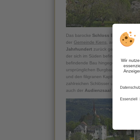
Das barocke
Schloss Ehrenburg
, m
der
Gemeinde Kiens
, am linken Ufer
Jahrhundert
zurück geht, mehrmals e
der sich im Süden befindet erfahren. 
befindende Bau hingegen wurde mehr
ursprünglichen Burgbau ein
prachtvo
und den filigranen Kapitellen, ein Hi
zahlreichen Schlösser und Burgen im 
auch der
Audienzsaal des Fürstbis