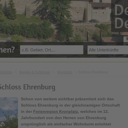
De
De
ehen?
Schätze
\
Burgen & Schlösser
\
Kronplatz
\
Schloss Ehrenburg
Schloss Ehrenburg
Schon von weitem sichtbar präsentiert sich das
Schloss Ehrenburg in der gleichnamigen Ortschaft
in der
Ferienregion Kronplatz
, welches im 12.
Jahrhundert von den Herren von Ehrenburg
ursprünglich als einfacher Wohnturm errichtet