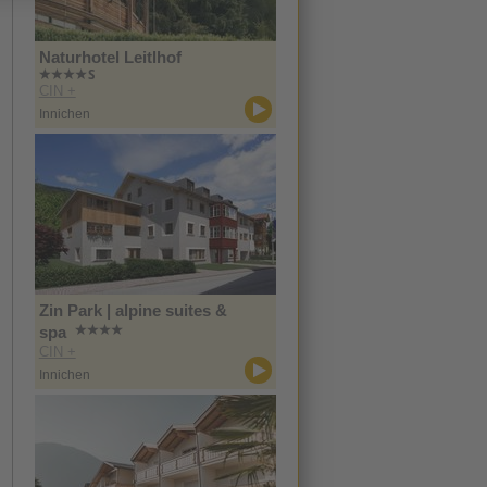
Naturhotel Leitlhof
CIN +
Innichen
Zin Park | alpine suites &
spa
CIN +
Innichen