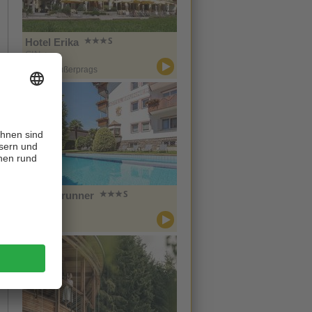
Hotel Erika
CIN +
Prags / Außerprags
Hotel Brunner
CIN +
Meran