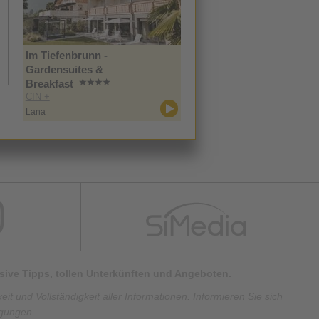
Im Tiefenbrunn -
Gardensuites &
Breakfast
CIN +
Lana
lusive Tipps, tollen Unterkünften und Angeboten.
t und Vollständigkeit aller Informationen. Informieren Sie sich
ngungen.