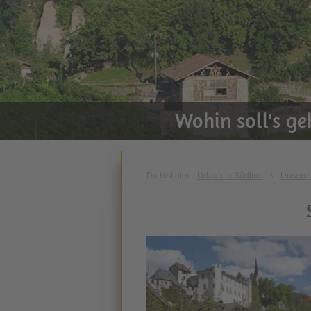
Wohin soll's g
Du bist hier:
Urlaub in Südtirol
\
Unsere 