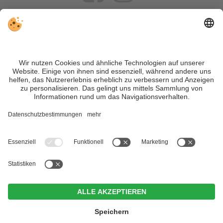
VIVOSüdtirol ist das Reiseportal für alle, die Südtirol nicht nur
besuchen, sondern wirklich erleben wollen – inklusive Tipps,
tollen Unterkünften und Angeboten.
Trotz genauer Arbeit und ständigem Aktualisieren der Inhalte,
können Fehler auftreten. Wir übernehmen keine Gewähr für
die Richtigkeit und Vollständigkeit aller Informationen.
Informieren Sie sich sicherheitshalber nochmals beim
Veranstalter vor Ort über die aktuellen Bedingungen.
Sitemap
|
Impressum
&
Datenschutz
|
Individuelle Cookie-
Einstellungen
| MwSt.-Nr. IT02365710215
Im Tiefenbrunn - Gardensuites
& Breakfast