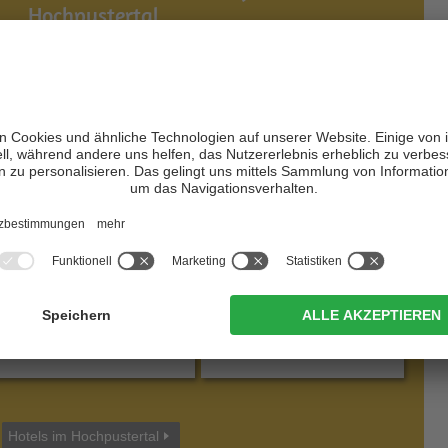
Hochpustertal
Rainerhof
Hotel Trenker
CIN +
CIN +
Niederdorf
Prags
/ St. Veit
zur Website
zur Website
Hotels im Hochpustertal