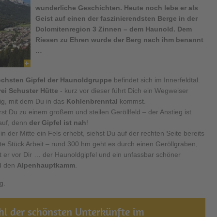
wunderliche Geschichten. Heute noch lebe er als
Geist auf einen der faszinierendsten Berge in der
Dolomitenregion 3 Zinnen – dem
Haunold
. Dem
Riesen zu Ehren wurde der Berg nach ihm benannt
…
chsten Gipfel der Haunoldgruppe
befindet sich im Innerfeldtal.
rei Schuster Hütte
- kurz vor dieser führt Dich ein Wegweiser
eig, mit dem Du in das
Kohlenbrenntal
kommst.
 Du zu einem großem und steilen Geröllfeld – der Anstieg ist
 auf, denn
der Gipfel ist nah
!
 der Mitte ein Fels erhebt, siehst Du auf der rechten Seite bereits
tzte Stück Arbeit – rund 300 hm geht es durch einen Geröllgraben,
t er vor Dir … der Haunoldgipfel und ein unfassbar schöner
d den
Alpenhauptkamm
.
eg.
l der schönsten Unterkünfte im