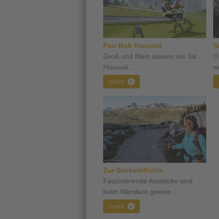
Fun Bob Haunold
S
Groß und Klein sausen ins Tal …
O
Huuuuiii ...
wo
mehr
Zur Seekofelhütte
Faszinierende Ausblicke sind
beim Wandern gewiss ...
mehr