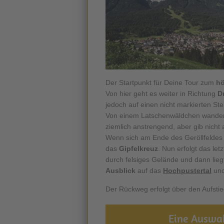
Der Startpunkt für Deine Tour zum
hö
Von hier geht es weiter in Richtung
D
jedoch auf einen nicht markierten St
Von einem Latschenwäldchen wanderst
ziemlich anstrengend, aber gib nicht
Wenn sich am Ende des Geröllfeldes in
das
Gipfelkreuz
. Nun erfolgt das le
durch felsiges Gelände und dann lieg
Ausblick
auf das
Hochpustertal
un
Der Rückweg erfolgt über den Aufsti
Eine Auswah