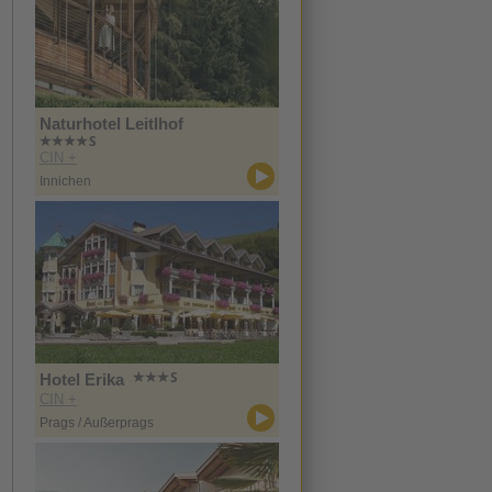
Naturhotel Leitlhof
CIN +
Innichen
Hotel Erika
CIN +
Prags / Außerprags