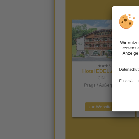
Hotel EDEL.weiss
CIN +
Prags
/ Außerprags
zur Website