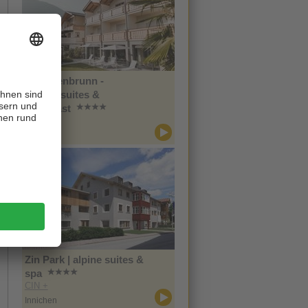
Im Tiefenbrunn -
Gardensuites &
Breakfast
CIN +
Lana
Zin Park | alpine suites &
spa
CIN +
Innichen