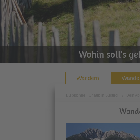
Wohin soll's g
Wandern
Wander
Du bist hier:
Urlaub in Südtirol
\
Dein Ab
Wande