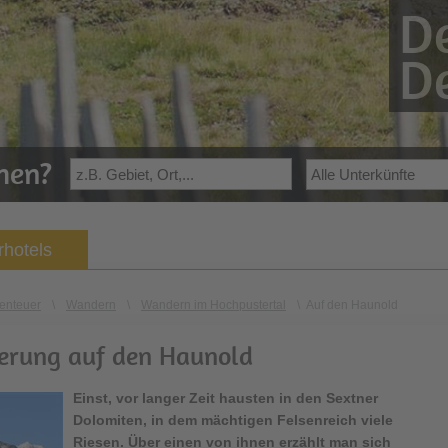
De
De
ehen?
hotels
enteuer
\
Wandern
\
Wandern im Hochpustertal
\
Auf den Haunold
rung auf den Haunold
Einst, vor langer Zeit hausten in den Sextner
Dolomiten, in dem mächtigen Felsenreich viele
Riesen. Über einen von ihnen erzählt man sich