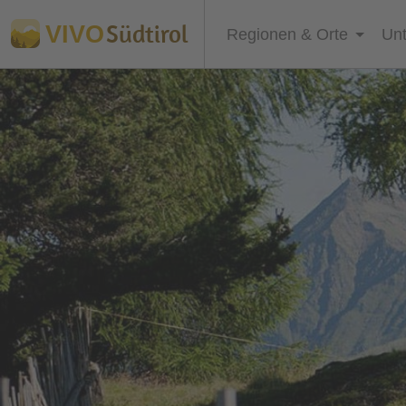
Südtirol
VIVO
Regionen & Orte
Unt