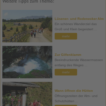
Weitere Tipps zum Thema:
Lüsener- und Rodenecker Alm
Ein schönes Wanderziel das
Groß und Klein begeistert ...
mehr
Zur Gilfenklamm
Beeindruckende Wassermassen
entlang des Weges ...
mehr
Wann öffnen die Hütten
Öffnungszeiten der Alm- und
Schutzhütten ...