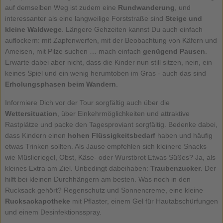
auf demselben Weg ist zudem eine
Rundwanderung
, und
interessanter als eine langweilige Forststraße sind
Steige und
kleine Waldwege
. Längere Gehzeiten kannst Du auch einfach
auflockern: mit Zapfenwerfen, mit der Beobachtung von Käfern und
Ameisen, mit Pilze suchen … mach einfach
genügend Pausen
.
Erwarte dabei aber nicht, dass die Kinder nun still sitzen, nein, ein
keines Spiel und ein wenig herumtoben im Gras - auch das sind
Erholungsphasen beim Wandern
.
Informiere Dich vor der Tour sorgfältig auch über die
Wettersituation
, über Einkehrmöglichkeiten und attraktive
Rastplätze und packe den Tagesproviant sorgfältig. Bedenke dabei,
dass Kindern einen
hohen Flüssigkeitsbedarf
haben und häufig
etwas Trinken sollten. Als Jause empfehlen sich kleinere Snacks
wie Müslieriegel, Obst, Käse- oder Wurstbrot Etwas Süßes? Ja, als
kleines Extra am Ziel. Unbedingt dabeihaben:
Traubenzucker
. Der
hilft bei kleinen Durchhängern am besten. Was noch in den
Rucksack gehört? Regenschutz und Sonnencreme, eine kleine
Rucksackapotheke
mit Pflaster, einem Gel für Hautabschürfungen
und einem Desinfektionsspray.