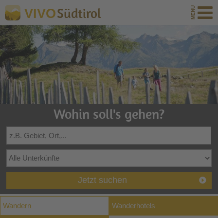
Südtirol
VIVO
Wohin soll's gehen?
Jetzt suchen
Wandern
Wanderhotels