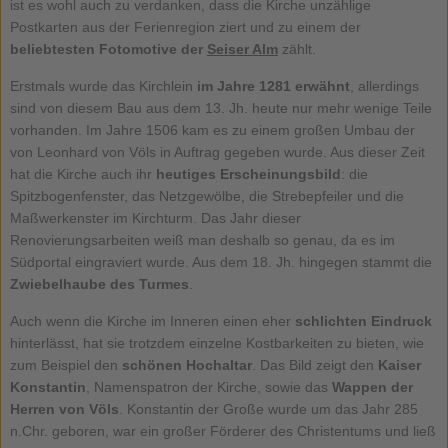
ist es wohl auch zu verdanken, dass die Kirche unzählige
Postkarten aus der Ferienregion ziert und zu einem der
beliebtesten Fotomotive der
Seiser Alm
zählt.
Erstmals wurde das Kirchlein
im Jahre 1281 erwähnt
, allerdings
sind von diesem Bau aus dem 13. Jh. heute nur mehr wenige Teile
vorhanden. Im Jahre 1506 kam es zu einem großen Umbau der
von Leonhard von Völs in Auftrag gegeben wurde. Aus dieser Zeit
hat die Kirche auch ihr
heutiges Erscheinungsbild
: die
Spitzbogenfenster, das Netzgewölbe, die Strebepfeiler und die
Maßwerkenster im Kirchturm. Das Jahr dieser
Renovierungsarbeiten weiß man deshalb so genau, da es im
Südportal eingraviert wurde. Aus dem 18. Jh. hingegen stammt die
Zwiebelhaube des Turmes
.
Auch wenn die Kirche im Inneren einen eher
schlichten Eindruck
hinterlässt, hat sie trotzdem einzelne Kostbarkeiten zu bieten, wie
zum Beispiel den
schönen Hochaltar
. Das Bild zeigt den
Kaiser
Konstantin
, Namenspatron der Kirche, sowie das
Wappen der
Herren von Völs
. Konstantin der Große wurde um das Jahr 285
n.Chr. geboren, war ein großer Förderer des Christentums und ließ