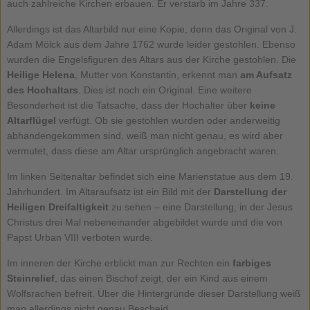
auch zahlreiche Kirchen erbauen. Er verstarb im Jahre 337.
Allerdings ist das Altarbild nur eine Kopie, denn das Original von J.
Adam Mölck aus dem Jahre 1762 wurde leider gestohlen. Ebenso
wurden die Engelsfiguren des Altars aus der Kirche gestohlen. Die
Heilige Helena
, Mutter von Konstantin, erkennt man
am Aufsatz
des Hochaltars
. Dies ist noch ein Original. Eine weitere
Besonderheit ist die Tatsache, dass der Hochalter über
keine
Altarflügel
verfügt. Ob sie gestohlen wurden oder anderweitig
abhandengekommen sind, weiß man nicht genau, es wird aber
vermutet, dass diese am Altar ursprünglich angebracht waren.
Im linken Seitenaltar befindet sich eine Marienstatue aus dem 19.
Jahrhundert. Im Altaraufsatz ist ein Bild mit der
Darstellung der
Heiligen Dreifaltigkeit
zu sehen – eine Darstellung, in der Jesus
Christus drei Mal nebeneinander abgebildet wurde und die von
Papst Urban VIII verboten wurde.
Im inneren der Kirche erblickt man zur Rechten ein
farbiges
Steinrelief
, das einen Bischof zeigt, der ein Kind aus einem
Wolfsrachen befreit. Über die Hintergründe dieser Darstellung weiß
man allerdings nicht genau Bescheid.