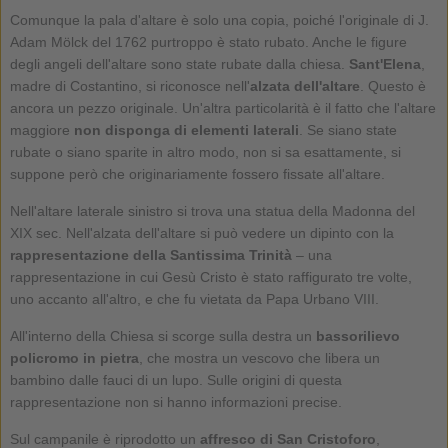
Comunque la pala d'altare è solo una copia, poiché l'originale di J.
Adam Mölck del 1762 purtroppo è stato rubato. Anche le figure
degli angeli dell'altare sono state rubate dalla chiesa.
Sant'Elena
,
madre di Costantino, si riconosce nell'
alzata dell'altare
. Questo è
ancora un pezzo originale. Un'altra particolarità è il fatto che l'altare
maggiore
non disponga di elementi laterali
. Se siano state
rubate o siano sparite in altro modo, non si sa esattamente, si
suppone però che originariamente fossero fissate all'altare.
Nell'altare laterale sinistro si trova una statua della Madonna del
XIX sec. Nell'alzata dell'altare si può vedere un dipinto con la
rappresentazione della Santissima Trinità
– una
rappresentazione in cui Gesù Cristo è stato raffigurato tre volte,
uno accanto all'altro, e che fu vietata da Papa Urbano VIII.
All'interno della Chiesa si scorge sulla destra un
bassorilievo
policromo in pietra
, che mostra un vescovo che libera un
bambino dalle fauci di un lupo. Sulle origini di questa
rappresentazione non si hanno informazioni precise.
Sul campanile è riprodotto un
affresco di San Cristoforo
,