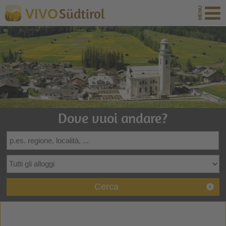
Südtirol
VIVO
Dove vuoi andare?
Cerca