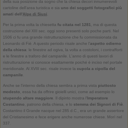
della sua posizione da sogno che la chiesa decori innumerevoli
cartoline dell'area turistica e sia
uno dei soggetti fotografici più
amati dell'
Alpe di Siusi
.
Per la prima volta la chiesetta
fu citata nel 1281
, ma di questa
costruzione del XIII sec. oggi sono presenti solo poche parti. Nel
1506 ci fu una grande ristrutturazione che fu commissionata da
Leonardo di Fiè. A questo periodo risale anche l'
aspetto odierno
della chiesa
: le finestre ad ogiva, la volta a costoloni, i contrafforti
e le finestre a traforo del campanile. L'anno di questi lavori di
ristrutturazione si conosce esattamente poiché è inciso nel portale
meridionale. Al XVIII sec. risale invece la
cupola a cipolla del
campanile
.
Anche se l'interno della chiesa sembra a prima vista
piuttosto
modesto
, essa ha da offrire gioielli unici, come ad esempio lo
stupendo altare maggiore
. Il dipinto mostra l'
Imperatore
Costantino
, patrono della chiesa, e lo
stemma dei Signori di Fiè
.
Costantino il Grande nacque nel 285 d.C., era un grande assertore
del Cristianesimo e fece erigere anche numerose chiese. Morì nel
337.