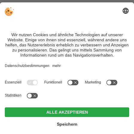
VIVOSüdtirol ist das Reiseportal für alle, die Südtirol nicht nur
besuchen, sondern wirklich erleben wollen – inklusive Tipps,
tollen Unterkünften und Angeboten.
Trotz genauer Arbeit und ständigem Aktualisieren der Inhalte,
können Fehler auftreten. Wir übernehmen keine Gewähr für
die Richtigkeit und Vollständigkeit aller Informationen.
Informieren Sie sich sicherheitshalber nochmals beim
Veranstalter vor Ort über die aktuellen Bedingungen.
Sitemap
|
Impressum
&
Datenschutz
|
Individuelle Cookie-
Einstellungen
| MwSt.-Nr. IT02365710215
Hotel Brunner
CIN +