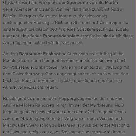
Gestartet wird am
Parkplatz der Sportzone von St. Martin
gegenüber dem Infostand. Von hier fährt man zunächst bis zur
Brücke, überquert diese und fährt nun über den wenig
anstrengenden Radweg in Richtung St. Leonhard. Anstrengender
sind lediglich die letzten 300 m dieses Streckenabschnitts, sobald
aber der einladende
Promenadenplatz
erreicht ist, sind auch diese
Anstrengungen schnell wieder vergessen.
Ab dem
Restaurant Frickhof
heißt es dann recht kräftig in die
Pedale treten, denn hier geht es über den steilen Kirchweg hoch
zur Volksschule. Links vorbei, fahren wir nun bis zur Kreuzung mit
dem Platzerbergweg. Oben angelangt haben wir auch schon den
höchsten Punkt der Radtour erreicht und können uns über die
wundervolle Aussicht freuen.
Rechts geht es nun auf dem
Happergweg
weiter, der uns zum
Andreas-Hofer-Rundweg
bringt. Immer der
Markierung Nr. 3
folgend, geht es etwas abwärts durch den Wald. Im gemütlichen
Auf- und Abwärtsgang führt der Weg weiter durch Wiesen und
Mischwälder. Sehr schön zu befahren ist auch der letzte Abschnitt,
der links und rechts von einer Steinmauer begrenzt wird. Immer