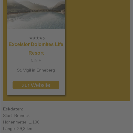
Excelsior Dolomites Life
Resort
CIN +
St. Vigil in Enneberg
zur Website
Eckdaten
:
Start: Bruneck
Höhenmeter: 1.100
Länge: 29,3 km