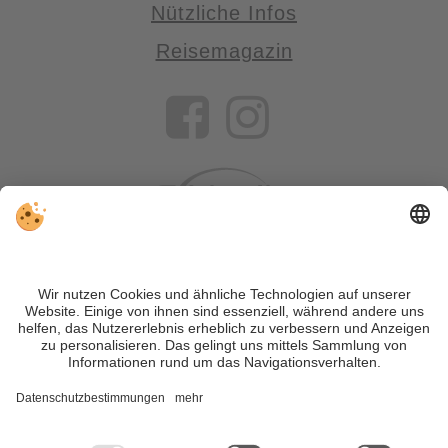
Nützliche Infos
Reisemagazin
VIVOSüdtirol ist das Reiseportal für alle, die Südtirol nicht nur
besuchen, sondern wirklich erleben wollen – inklusive Tipps,
tollen Unterkünften und Angeboten.
Trotz genauer Arbeit und ständigem Aktualisieren der Inhalte,
können Fehler auftreten. Wir übernehmen keine Gewähr für
die Richtigkeit und Vollständigkeit aller Informationen.
Informieren Sie sich sicherheitshalber nochmals beim
Veranstalter vor Ort über die aktuellen Bedingungen.