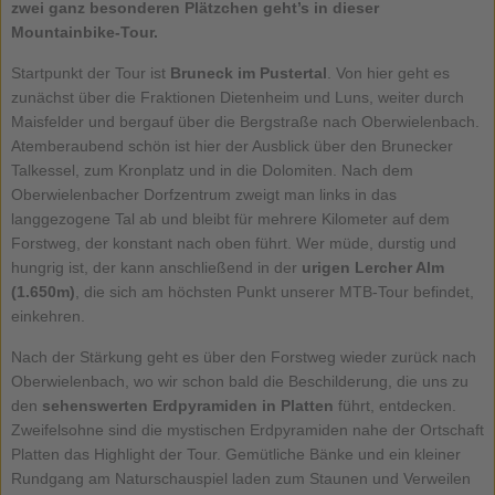
zwei ganz besonderen Plätzchen geht’s in dieser
Mountainbike-Tour.
Startpunkt der Tour ist
Bruneck im Pustertal
. Von hier geht es
zunächst über die Fraktionen Dietenheim und Luns, weiter durch
Maisfelder und bergauf über die Bergstraße nach Oberwielenbach.
Atemberaubend schön ist hier der Ausblick über den Brunecker
Talkessel, zum Kronplatz und in die Dolomiten. Nach dem
Oberwielenbacher Dorfzentrum zweigt man links in das
langgezogene Tal ab und bleibt für mehrere Kilometer auf dem
Forstweg, der konstant nach oben führt. Wer müde, durstig und
hungrig ist, der kann anschließend in der
urigen Lercher Alm
(1.650m)
, die sich am höchsten Punkt unserer MTB-Tour befindet,
einkehren.
Nach der Stärkung geht es über den Forstweg wieder zurück nach
Oberwielenbach, wo wir schon bald die Beschilderung, die uns zu
den
sehenswerten Erdpyramiden in Platten
führt, entdecken.
Zweifelsohne sind die mystischen Erdpyramiden nahe der Ortschaft
Platten das Highlight der Tour. Gemütliche Bänke und ein kleiner
Rundgang am Naturschauspiel laden zum Staunen und Verweilen