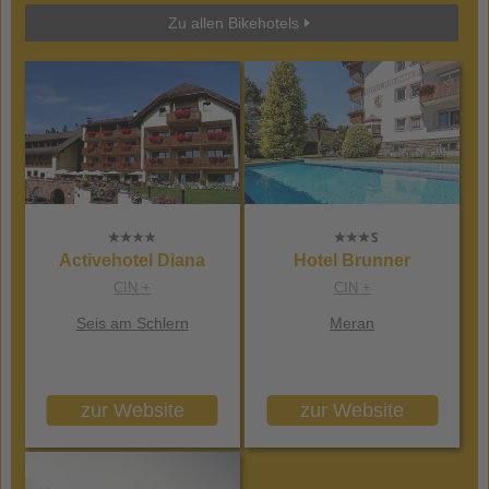
Zu allen Bikehotels
Activehotel Diana
Hotel Brunner
CIN +
CIN +
Seis am Schlern
Meran
zur Website
zur Website