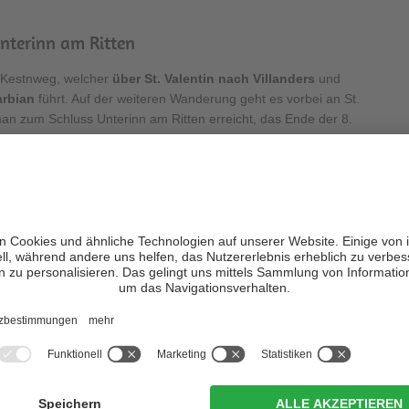
nterinn am Ritten
n Kestnweg, welcher
über St. Valentin nach Villanders
und
arbian
führt. Auf der weiteren Wanderung geht es vorbei an St.
man zum Schluss Unterinn am Ritten erreicht, das Ende der 8.
itten bis St. Pauls bei Eppan
über die Wege 12B und 12 nach
Wolfsgruben
und
Oberbozen
i an der
St. Jakobskirche
und
Maria Himmelfahrt
bis man
n die Talebene hinabsteigen und am Talferufer zum
Kloster Muri
weiter in das Stadtzentrum von Bozen, wo sich die Pfarrkirche
skron
fahren und über den Weg 2 nach
Frangart und Girlan