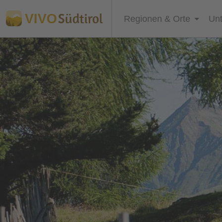
Südtirol
VIVO
Regionen & Orte
Unt