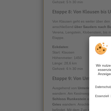
Gehzeit: 5 h 30 min
Etappe 8: Von Klausen bis U
Von Klausen geht es weiter über de
anschließend
über Sauders nach B
Verena, Lengstein, Klobenstein, bis 
Etappe.
Eckdaten
:
Start: Klausen
Höhenmeter: 1450
Länge: 28,6 km
Gehzeit: 6 h 30 min
Etappe 9: Von Unterinn am R
Ausgehend von
Unterinn am Ritten
wandern. Am Kestnweg geht es vorbe
Schloss Runkestein
erreicht. Nun i
Gries
wandern. Anschließend geht es 
befindet. Mit dem Zug nach
Sigmund