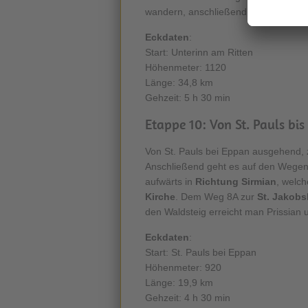
wandern, anschließend dem Weg 12
Eckdaten
:
Start: Unterinn am Ritten
Höhenmeter: 1120
Länge: 34,8 km
Gehzeit: 5 h 30 min
Etappe 10: Von St. Pauls bis
Von St. Pauls bei Eppan ausgehend
Anschließend geht es auf den Wegen
aufwärts in
Richtung Sirmian
, welc
Kirche
. Dem Weg 8A zur
St. Jakobs
den Waldsteig erreicht man Prissian
Eckdaten
:
Start: St. Pauls bei Eppan
Höhenmeter: 920
Länge: 19,9 km
Gehzeit: 4 h 30 min