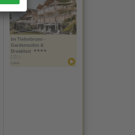
Im Tiefenbrunn -
Gardensuites &
Breakfast
CIN +
Lana