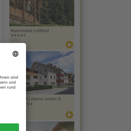
Naturhotel Leitlhof
CIN +
Innichen
Zin Park | alpine suites &
spa
CIN +
Innichen