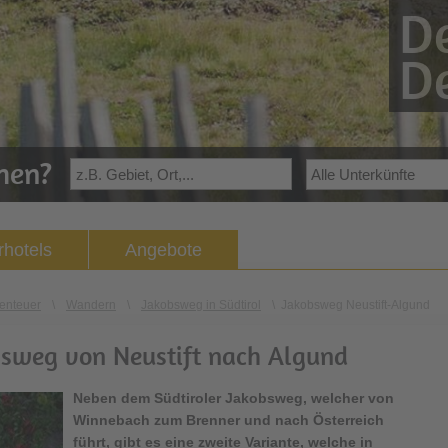
De
De
ehen?
hotels
Angebote
enteuer
\
Wandern
\
Jakobsweg in Südtirol
\
Jakobsweg Neustift-Algund
sweg von Neustift nach Algund
Neben dem
Südtiroler Jakobsweg
, welcher von
Winnebach zum Brenner und nach Österreich
führt, gibt es eine zweite Variante, welche in