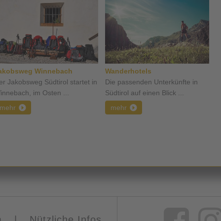
akobsweg Winnebach
Wanderhotels
er Jakobsweg Südtirol startet in
Die passenden Unterkünfte in
innebach, im Osten ...
Südtirol auf einen Blick ...
mehr
mehr
m
|
Nützliche Infos