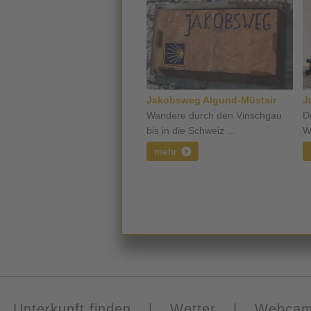
Jakobsweg Algund-Müstair
J
Wandere durch den Vinschgau
D
bis in die Schweiz ...
W
mehr
Unterkunft finden
|
Wetter
|
Webca