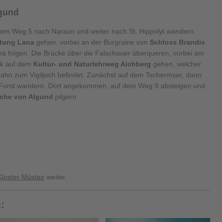
lgund
f dem Weg 5 nach Naraun und weiter nach St. Hippolyt wandern.
tung Lana
gehen, vorbei an der Burgruine von
Schloss Brandis
a folgen. Die Brücke über die Falschauer überqueren, vorbei am
ck auf dem
Kultur- und Naturlehrweg Aichberg
gehen, welcher
ilbahn zum Vigiljoch befindet. Zunächst auf dem Tschermser, dann
Forst wandern. Dort angekommen, auf dem Weg 9 absteigen und
rche von
Algund
pilgern.
Kloster Müstair
weiter.
: