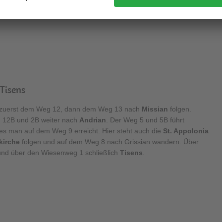
 nach
St. Pauls
bei Eppan folgen.
 Tisens
, zuerst dem Weg 12, dann dem Weg 13 nach
Missian
folgen.
 12B und 2B weiter nach
Andrian
. Der Weg 5 und 5B führt
hes man auf dem Weg 9 erreicht. Hier steht auch die
St. Appolonia
kirche
folgen und auf dem Weg 8 nach Grissian wandern. Über
 und über den Wiesenweg 1 schließlich
Tisens
.