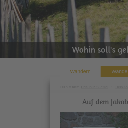
Wohin soll's g
Wandern
Wander
Du bist hier:
Urlaub in Südtirol
\
Dein Ab
Auf dem Jakob