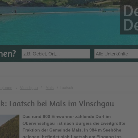
De
De
ehen?
egionen
\
Vinschgau
\
Mals
\
Laatsch
k: Laatsch bei Mals im Vinschgau
Das rund 600 Einwohner zählende Dorf im
Obervinschgau ist nach Burgeis die zweitgrößte
Fraktion der Gemeinde Mals. In 984 m Seehöhe
gelegen, befindet sich Laatsch am Eingang ins