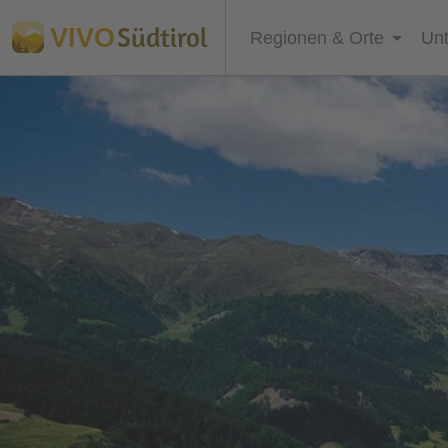
Südtirol
VIVO
Regionen & Orte
Unt