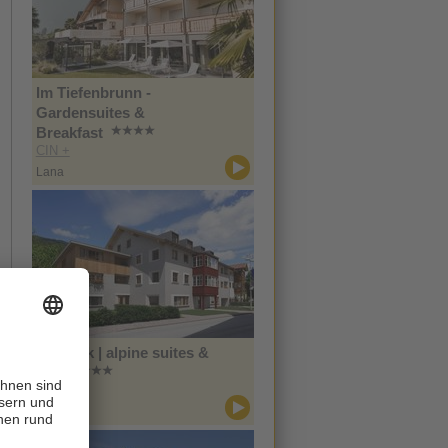
Im Tiefenbrunn -
Gardensuites &
Breakfast
CIN +
Lana
Zin Park | alpine suites &
spa
CIN +
Innichen