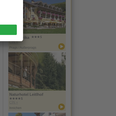
Hotel Erika
CIN +
Prags / Außerprags
Naturhotel Leitlhof
CIN +
Innichen