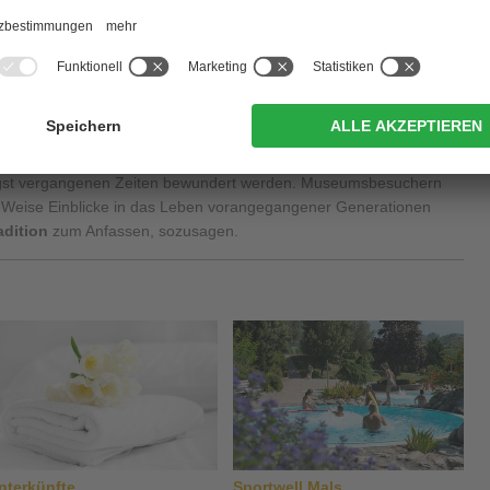
nicht besucht werden können, sind St. Kosmas und Damian, ein
arius in Flutsch, das Gotteshaus mit dem malerischen Turm samt
07 und 1909 errichtete
Pfarrkirche St. Luzius
.
em wohl verdienten Urlaub in
Laatsch bei Mals
auf jeden Fall
ühle
, die nach mühevollen Renovierungsarbeiten wieder in Betrieb
seum
. In den Ausstellungsräumen können seit 2004 Werkzeuge
gst vergangenen Zeiten bewundert werden. Museumsbesuchern
nd Weise Einblicke in das Leben vorangegangener Generationen
dition
zum Anfassen, sozusagen.
nterkünfte
Sportwell Mals