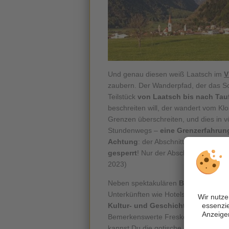
Und genau diesen weiß Laatsch im
V
zaubern. Der Wanderpfad, der das Sch
Teilstück
von Laatsch bis nach Tauf
beschreiten will, der wandert vom Klo
Grenzen überschreiten, und dies in vö
Stundenwegs –
eine Grenzerfahrun
Achtung
: der Abschnitt Müstair – L
gesperrt
! Nur der Abschnitt von Laat
2023)
Neben spektakulären
Berg- und Rad
Unterkünften wie Hotels oder Ferien
Kultur- und Geschichtsinteressier
Bemerkenswerte Fresken und ein Schn
kannst Du die gotische Kirche im Ra