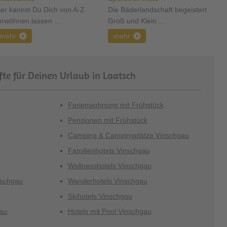
ier kannst Du Dich von A-Z
Die Bäderlandschaft begeistert
erwöhnen lassen …
Groß und Klein …
mehr
mehr
te für Deinen Urlaub in Laatsch
Ferienwohnung mit Frühstück
u
Pensionen mit Frühstück
Camping & Campingplätze Vinschgau
Familienhotels Vinschgau
Wellnesshotels Vinschgau
nschgau
Wanderhotels Vinschgau
Skihotels Vinschgau
au
Hotels mit Pool Vinschgau