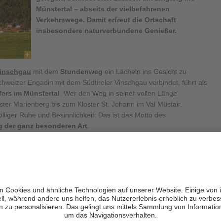
Münstertal – abseits der vielbefahrenen
Verkehrswege. Damit erfreut die Ortschaft
insbesondere naturverbundene Genießer.
inschgau
mit dem
Stundenweg
ein Lächeln ins Gesicht zu
weizer Engadin mit dem Südtiroler Vinschgau verbindet, führt als
ers im Münstertal
. Wer den Weg in seiner vollen Länge
ster Marienberg bis zum Kloster St. Johann im Val Müstair.
lliger Ruhe und Besinnlichkeit: Das ist das Motto des
g der ganz besonderen Art
.
aatsch ist aufgrund anhaltender Felssturzgefahr
dauerhaft
sch nach Burgeis (Marienberg) ist begehbar. (aktueller Stand: März
touren für Aktivurlauber
, die übrigens von den erstklassigen
wohnungen in Laatsch aus begangen werden können, sei allen
ten
ein Besuch der
St. Leonhardskirche
empfohlen.
atterpeck-Altar aus dem 15. Jh. erwarten Dich hier. Besichtigen
hmen von Führungen. Weitere Kapellen und religiöse