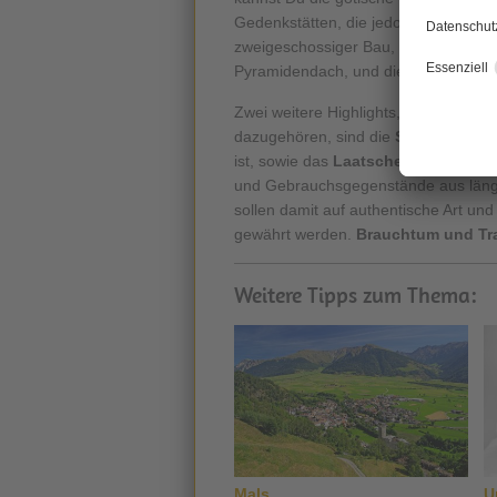
Gedenkstätten, die jedoch zum Teil 
zweigeschossiger Bau, sowie St. Cäs
Pyramidendach, und die zwischen 19
Zwei weitere Highlights, die zu Dein
dazugehören, sind die
Sanbichler M
ist, sowie das
Laatscher Heimatmu
und Gebrauchsgegenstände aus län
sollen damit auf authentische Art u
gewährt werden.
Brauchtum und Tra
Weitere Tipps zum Thema:
Mals
U