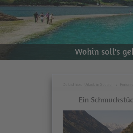
Wohin soll's g
Du bist hier:
Urlaub in Südtirol
\
Ferienr
Ein Schmuckstüc