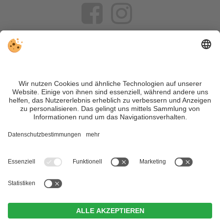
VIVOSüdtirol ist das Reiseportal für alle, die Südtirol nicht nur
besuchen, sondern wirklich erleben wollen – inklusive Tipps,
tollen Unterkünften und Angeboten.
Trotz genauer Arbeit und ständigem Aktualisieren der Inhalte,
können Fehler auftreten. Wir übernehmen keine Gewähr für
die Richtigkeit und Vollständigkeit aller Informationen.
Informieren Sie sich sicherheitshalber nochmals beim
Veranstalter vor Ort über die aktuellen Bedingungen.
Sitemap
|
Impressum
&
Datenschutz
|
Individuelle Cookie-
Einstellungen
| MwSt.-Nr. IT02365710215