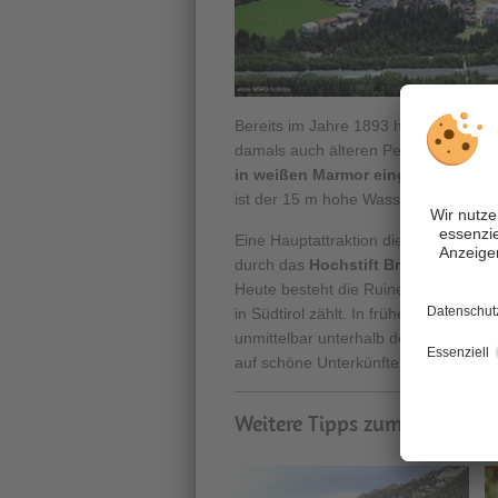
Bereits im Jahre 1893 hat man für di
damals auch älteren Personen die Mög
in weißen Marmor eingeschnitten
u
ist der 15 m hohe Wasserfall.
Eine Hauptattraktion dieses beschaul
durch das
Hochstift Brixen
errichtet
Heute besteht die Ruine fast nur meh
in Südtirol zählt. In früheren Zeiten 
unmittelbar unterhalb der Burg verli
auf schöne Unterkünfte wie Appartme
Weitere Tipps zum Thema: