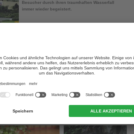
Besucher durch ihren traumhaften Wasserfall
immer wieder begeistert.
e Touristen einen
Steg durch die Klamm
gebaut, der schon
lichkeit bot, dieses Naturwunder zu bestaunen. Die Klamm ist tief
nd überwindet 175 m Höhenunterschied, Höhepunkt der Klamm
ichen Ortes ist aber auch die
Ruine Reifenegg
, die um 1220
 wurde und 1243 in den Besitz der Grafen von Tirol gelangte.
r aus dem Bergfried, der aber zu den gewaltigsten und massivsten
schützte die Burg den
Zugang zum Jaufenpass
, der damals
ef. Auch in der überschaubaren
Fraktion Stange
dürfen sich Gäste
nts oder Hotels freuen.