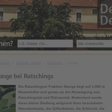
De
De
ehen?
egionen
\
Eisacktal - Wipptal
\
Ratschings
\
Stange
ange bei Ratschings
Die Ratschingser Fraktion Stange liegt auf 1.000 m
Meereshöhe und genau an der Abzweigung von
Ratschingstal und Ridnauntal. Bedeutend wurde
diese kleine Siedlung aufgrund ihres besonderen
Naturdenkmals, der Gilfenklamm, die Schlucht, die