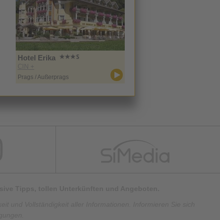
Hotel Erika
CIN +
Prags / Außerprags
lusive Tipps, tollen Unterkünften und Angeboten.
t und Vollständigkeit aller Informationen. Informieren Sie sich
ngungen.