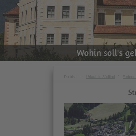
Wohin soll's g
Du bist hier:
Urlaub in Südtirol
\
Ferienr
St