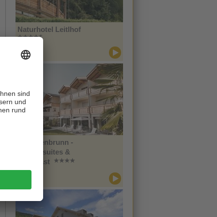
Naturhotel Leitlhof
CIN +
Innichen
Im Tiefenbrunn -
Gardensuites &
Breakfast
CIN +
Lana