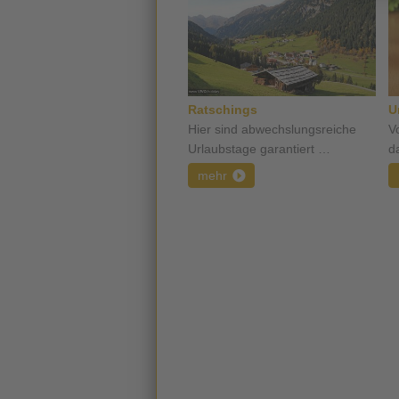
Ratschings
U
Hier sind abwechslungsreiche
Vo
Urlaubstage garantiert …
d
mehr