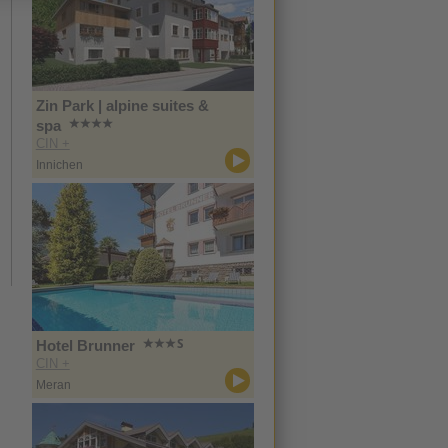
Zin Park | alpine suites &
spa
CIN +
Innichen
Hotel Brunner
CIN +
Meran