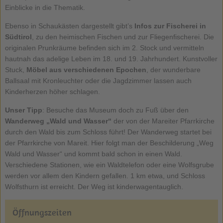
Einblicke in die Thematik.
Ebenso in Schaukästen dargestellt gibt’s
Infos zur Fischerei in
Südtirol
, zu den heimischen Fischen und zur Fliegenfischerei. Die
originalen Prunkräume befinden sich im 2. Stock und vermitteln
hautnah das adelige Leben im 18. und 19. Jahrhundert. Kunstvoller
Stuck,
Möbel aus verschiedenen Epochen
, der wunderbare
Ballsaal mit Kronleuchter oder die Jagdzimmer lassen auch
Kinderherzen höher schlagen.
Unser Tipp
: Besuche das Museum doch zu Fuß über den
Wanderweg „Wald und Wasser“
der von der Mareiter Pfarrkirche
durch den Wald bis zum Schloss führt! Der Wanderweg startet bei
der Pfarrkirche von Mareit. Hier folgt man der Beschilderung „Weg
Wald und Wasser“ und kommt bald schon in einen Wald.
Verschiedene Stationen, wie ein Waldtelefon oder eine Wolfsgrube
werden vor allem den Kindern gefallen. 1 km etwa, und Schloss
Wolfsthurn ist erreicht. Der Weg ist kinderwagentauglich.
Öffnungszeiten