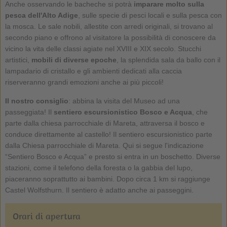
Anche osservando le bacheche si potrà
imparare molto sulla
pesca dell'Alto Adige
, sulle specie di pesci locali e sulla pesca con
la mosca. Le sale nobili, allestite con arredi originali, si trovano al
secondo piano e offrono al visitatore la possibilità di conoscere da
vicino la vita delle classi agiate nel XVIII e XIX secolo. Stucchi
artistici,
mobili di diverse epoche
, la splendida sala da ballo con il
lampadario di cristallo e gli ambienti dedicati alla caccia
riserveranno grandi emozioni anche ai più piccoli!
Il nostro consiglio
: abbina la visita del Museo ad una
passeggiata! Il
sentiero escursionistico Bosco e Acqua
, che
parte dalla chiesa parrocchiale di Mareta, attraversa il bosco e
conduce direttamente al castello! Il sentiero escursionistico parte
dalla Chiesa parrocchiale di Mareta. Qui si segue l'indicazione
“Sentiero Bosco e Acqua” e presto si entra in un boschetto. Diverse
stazioni, come il telefono della foresta o la gabbia del lupo,
piaceranno soprattutto ai bambini. Dopo circa 1 km si raggiunge
Castel Wolfsthurn. Il sentiero è adatto anche ai passeggini.
Orari di apertura