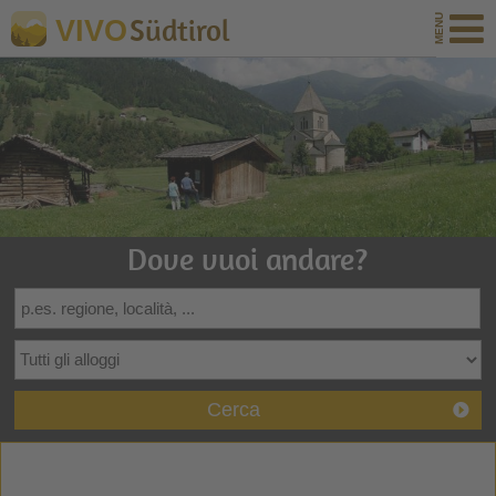
Südtirol
VIVO
Dove vuoi andare?
Cerca