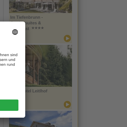
Im Tiefenbrunn -
Gardensuites &
Breakfast
CIN +
Lana
Naturhotel Leitlhof
CIN +
Innichen