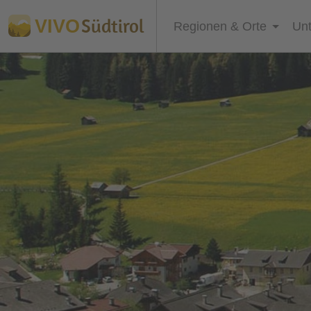
Südtirol
VIVO
Regionen & Orte
Unt