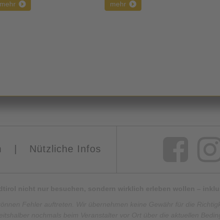
mehr
mehr
m
|
Nützliche Infos
Südtirol nicht nur besuchen, sondern wirklich erleben wollen – ink
können Fehler auftreten. Wir übernehmen keine Gewähr für die Richtigkei
eitshalber nochmals beim Veranstalter vor Ort über die aktuellen Bedi