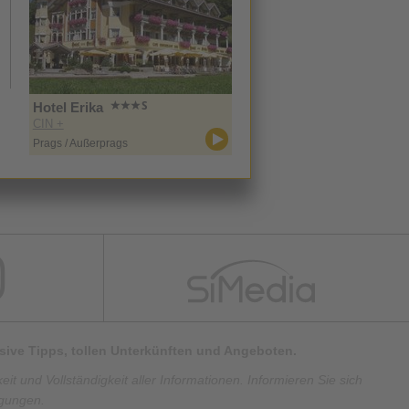
Hotel Erika
CIN +
Prags / Außerprags
lusive Tipps, tollen Unterkünften und Angeboten.
t und Vollständigkeit aller Informationen. Informieren Sie sich
ngungen.