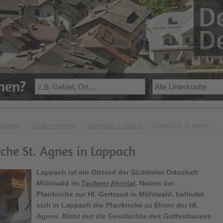
De
De
ehen?
egionen
\
Tauferer Ahrntal
\
Mühlwald - Lappach
\
Pfarrkirche St. Agnes
rche St. Agnes in Lappach
Lappach
ist ein Ortsteil der Südtiroler Ortschaft
Mühlwald im
Tauferer Ahrntal
. Neben der
Pfarrkirche zur Hl. Gertraud in Mühlwald, befindet
sich in Lappach die
Pfarrkirche zu Ehren der Hl.
Agne
s. Nicht nur die Geschichte des Gotteshauses