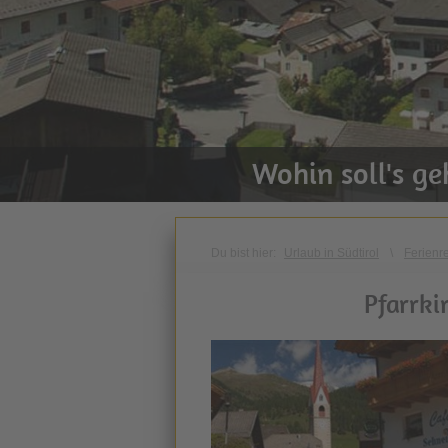
Wohin soll's g
Du bist hier:
Urlaub in Südtirol
\
Ferienr
Pfarrki