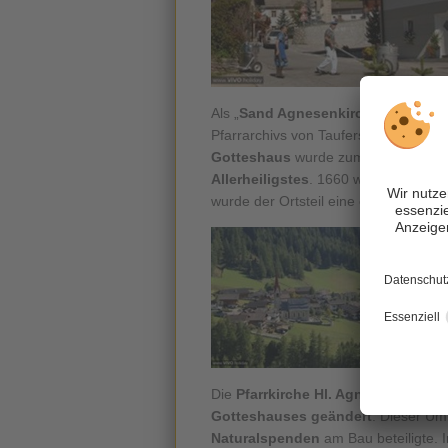
Als „
Sand Agnesenkirche
“ taucht d
Pfarrarchivs von Taufers auf. Bereit
Gotteshaus
wurde zum Beten benützt
Allerheiligstes
. 1660 wurden Mühlwa
wurde der Ortsteil eine eigene Kurat
Die
Pfarrkirche Hl. Agnes
wurde 181
Gotteshauses geändert
. Dieser Um
Naturalspenden
am Bau beteiligte. 