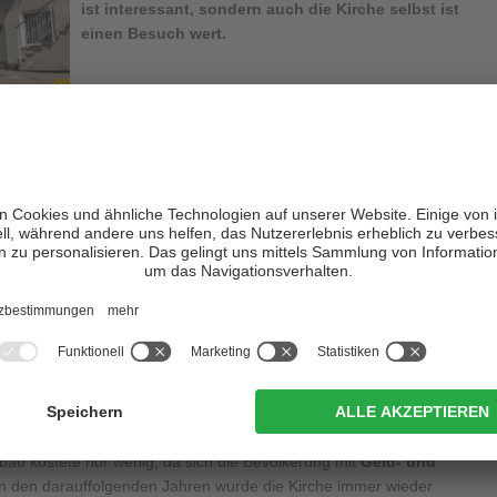
ist interessant, sondern auch die Kirche selbst ist
einen Besuch wert.
ie Pfarrkirche in Lappach das erste Mal 1426 in Urkunden des
s 54 Jahre später wurde sie umgebaut und neu eingeweiht. Das
, besaß aber bis ins 16. Jahrhundert
keinen Friedhof und kein
ld und Lappach von der Pfarre Taufers getrennt und bereits 1725
ie mit eigenem Seelsorger.
2 umgebaut und dabei wurde auch die
Ausrichtung des
bau kostete nur wenig, da sich die Bevölkerung mit
Geld- und
In den darauffolgenden Jahren wurde die Kirche immer wieder