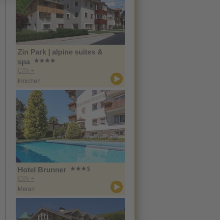
Zin Park | alpine suites &
spa
CIN +
Innichen
Hotel Brunner
CIN +
Meran