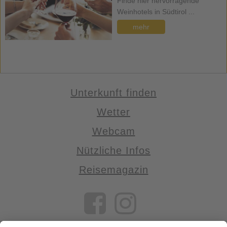
Finde hier hervorragende
Weinhotels in Südtirol ...
mehr
Unterkunft finden
Wetter
Webcam
Nützliche Infos
Reisemagazin