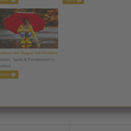
mehr
mehr
üdtirol bei Regen mit Kindern
fützen, Spaß & Familienzeit in
dtirol ...
mehr