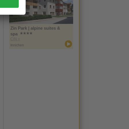
Zin Park | alpine suites &
spa
CIN +
Innichen