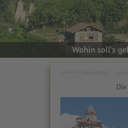
Wohin soll's g
Du bist hier:
Urlaub in Südtirol
\
Unsere 
Die