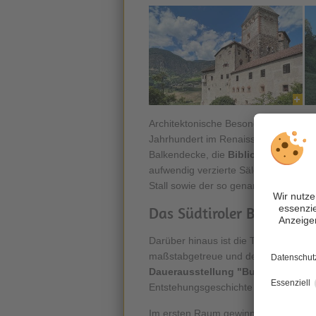
Architektonische Besonderheiten der 
Jahrhundert im Renaissance - Stil u
Balkendecke, die
Bibliothek
, die ma
aufwendig verzierte Säle. Ebenso seh
Stall sowie der so genannte
Römert
Das Südtiroler Burgenm
Darüber hinaus ist die Trostburg seit 
maßstabgetreue und detailverliebte
Dauerausstellung "Burgen - Bauwe
Entstehungsgeschichte verschiedenst
Im ersten Raum gewinnt der Besuch