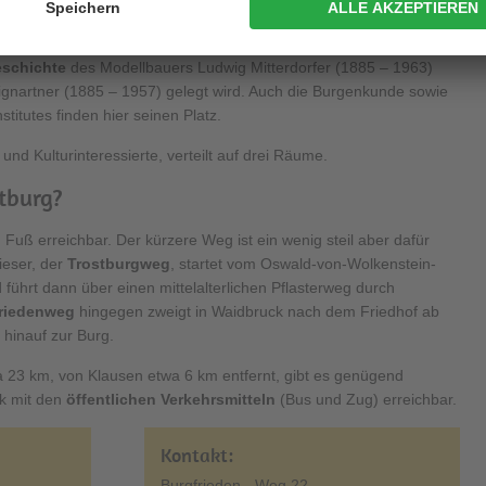
 Entwicklung. Raum zwei zeigt das Herzstück der Ausstellung, die
ren 1923 bis 1963, während im dritten Raum das Augenmerk auf
schichte
des Modellbauers Ludwig Mitterdorfer (1885 – 1963)
gnartner (1885 – 1957) gelegt wird. Auch die Burgenkunde sowie
titutes finden hier seinen Platz.
und Kulturinteressierte, verteilt auf drei Räume.
stburg?
 Fuß erreichbar. Der kürzere Weg ist ein wenig steil aber dafür
ieser, der
Trostburgweg
, startet vom Oswald-von-Wolkenstein-
d führt dann über einen mittelalterlichen Pflasterweg durch
riedenweg
hingegen zweigt in Waidbruck nach dem Friedhof ab
hinauf zur Burg.
ca 23 km, von Klausen etwa 6 km entfernt, gibt es genügend
ck mit den
öffentlichen Verkehrsmitteln
(Bus und Zug) erreichbar.
Kontakt:
Burgfrieden - Weg 22