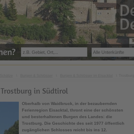
De
De
ehen?
Schätze
\
Burgen & Schlösser
\
Burgen & Schlösser im Eisacktal
\
Trostbur
 Trostburg in Südtirol
Oberhalb von Waidbruck, in der bezaubernden
Ferienregion Eisacktal
, thront eine der schönsten
und besterhaltenen Burgen des Landes: die
Trostburg
. Die Geschichte des seit 1977 öffentlich
zugänglichen Schlosses reicht bis ins 12.