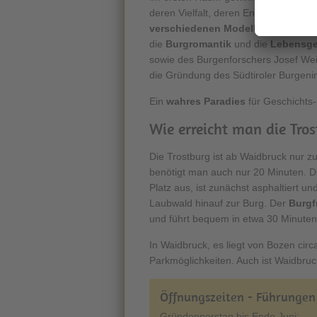
deren Vielfalt, deren Entstehung und
verschiedenen Modelle
aus den Jah
die
Burgromantik
und die
Lebensge
sowie des Burgenforschers Josef Wei
die Gründung des Südtiroler Burgenins
Ein
wahres Paradies
für Geschichts- 
Wie erreicht man die Tro
Die Trostburg ist ab Waidbruck nur zu
benötigt man auch nur 20 Minuten. D
Platz aus, ist zunächst asphaltiert un
Laubwald hinauf zur Burg. Der
Burgf
und führt bequem in etwa 30 Minuten 
In Waidbruck, es liegt von Bozen cir
Parkmöglichkeiten. Auch ist Waidbru
Öffnungszeiten - Führungen
Gründonnerstag bis Ende Juni: