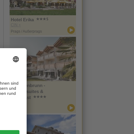
Hotel Erika
CIN +
Prags / Außerprags
Im Tiefenbrunn -
Gardensuites &
Breakfast
CIN +
Lana