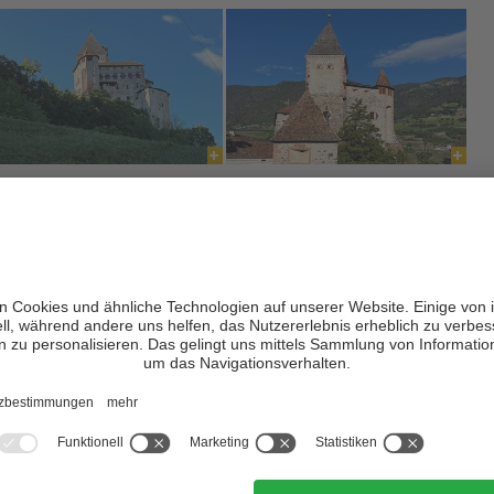
Burg, die im 14. und 16. Jahrhundert ausgebaut und im 17.
mgebaut wurde, sind die
gotische Stube
mit ihrer prunkvollen
lerische, reich verzierte
Kapelle
und Loggia, sowie weitere
enswert sind die weitläufige Vorburg mit Kaserne und Graben, der
urm
.
useum
2005 offizieller Sitz des
Südtiroler Burgenmuseums
. Mehr als 80
 Modelle von Burgen und Schlössern bieten im Rahmen der
rke der Geschichte"
spannende und lehrreiche Einblicke in die
er Südtiroler Wehranlagen.
er einen
generellen Überblick über die Südtiroler Burg
, über