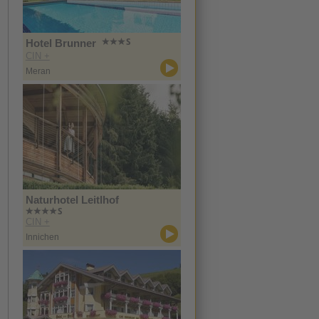
Hotel Brunner
CIN +
Meran
Naturhotel Leitlhof
CIN +
Innichen