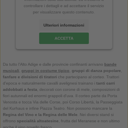
controllare i dettagli e ad accettare il servizio
per visualizzare questo contenuto.
Ulteriori informazioni
ACCETTA
Da tutto l'Alto Adige e dalle provincie confinanti arrivano
bande
musicali
,
gruppi in costume tipico
,
gruppi di danza popolare
,
fanfare e divisioni di tiratori
che partecipano al corteo. Trattori
d'epoca e naturalmente cavalli avelignesi trainano i
tanti carri
addobbati a festa
, decorati con corone di mele, composizioni di
fiori autunnali ed enormi grappoli d'uva. Il corteo parte da Porta
Venosta e tocca Via delle Corse, poi Corso Libertà, la Passeggiata
del Kurhaus e infine Piazza Teatro. Non possono mancare la
Regina del Vino e la Regina delle Mele
. Nei diversi stand si
offrono
specialità altoatesine
, frutta del Meranese e non ultimo
anche il vino novello fresco.