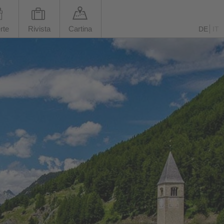
rte
Rivista
Cartina
DE
IT