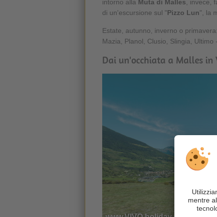
intorno alla
Muta di Malles
, invece, 
di un'escursione sul "
Pizzo Lun
", la
Estate, autunno, inverno o primavera
Mazia, Planol, Clusio, Slingia, Ultimo
Dai un'occhiata a Malles in 