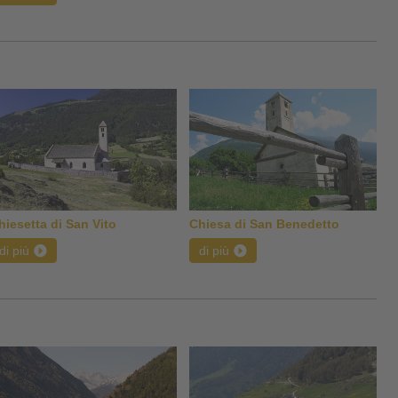
hiesetta di San Vito
Chiesa di San Benedetto
di più
di più