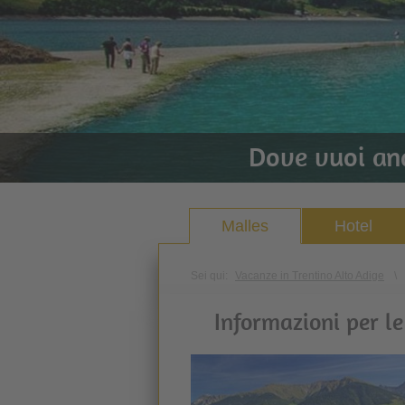
Dove vuoi an
Malles
Hotel
Sei qui:
Vacanze in Trentino Alto Adige
\
Informazioni per l