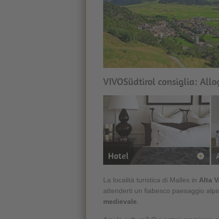
VIVOSüdtirol consiglia: Allo
Hotel
La località turistica di Malles in
Alta 
attenderti un fiabesco paesaggio alpin
medievale
.