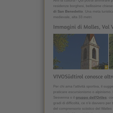
Ami la cultura? Qui potrai ammirare 
residenze borghesi, bellissime chies
di San Benedetto
. Una meta turistic
medievale, alta 33 metri.
Immagini di Malles, Val 
VIVOSüdtirol conosce altr
Per chi ama l'attività sportiva, il sug
praticare escursionismo o alpinismo.
Sesvenna o il
gruppo dell'Ortles
: co
gradi di difficoltà, ce n'è davvero per t
del comprensorio sciistico del Watles o