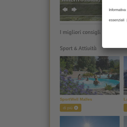
I migliori consigli per la tu
Sport & Attività
SportWell Malles
L
di più