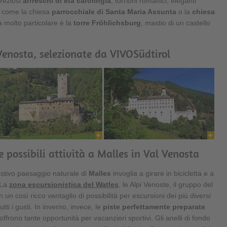
preziosi
affreschi di età carolingia
, torrioni romanici, eleganti
e come la chiesa
parrocchiale di Santa Maria Assunta
o la
chiesa
a molto particolare è la
torre Fröhlichsburg
, mastio di un castello
Venosta, selezionate da VIVOSüdtirol
e possibili attività a Malles in Val Venosta
gestivo paesaggio naturale di
Malles
invoglia a girare in bicicletta e a
 La
zona escursionistica del Watles
, le Alpi Venoste, il gruppo del
n un così ricco ventaglio di possibilità per escursioni dei più diversi
utti i gusti. In inverno, invece, le
piste perfettamente preparate
ffrono tante opportunità per vacanzieri sportivi. Gli anelli di fondo