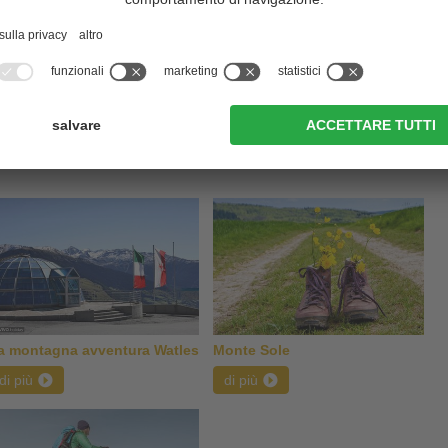
a vacanza a Malles, Alto Adige:
a montagna avventura Watles
Monte Sole
di più
di più