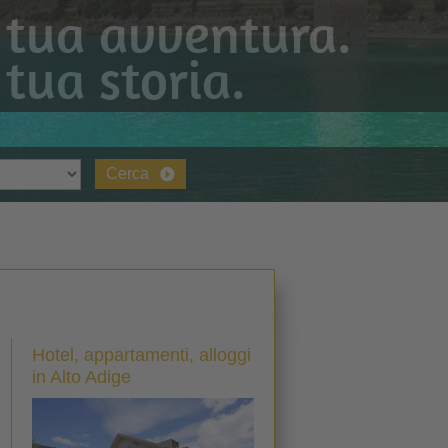
 tua avventura.
 tua storia.
Cerca
Hotel, appartamenti, alloggi
in Alto Adige