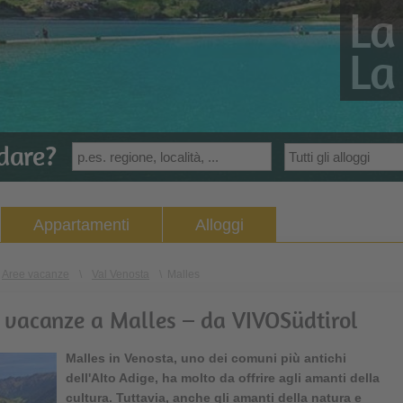
La
La
dare?
Appartamenti
Alloggi
Aree vacanze
\
Val Venosta
\
Malles
e vacanze a Malles – da VIVOSüdtirol
Malles in Venosta
, uno dei comuni più antichi
dell'Alto Adige, ha molto da offrire agli amanti della
cultura. Tuttavia, anche gli amanti della natura e