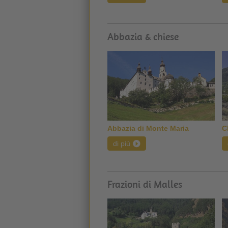
Abbazia & chiese
Abbazia di Monte Maria
C
di più
Frazioni di Malles