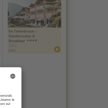
Im Tiefenbrunn -
Gardensuites &
Breakfast
CIN +
Lana