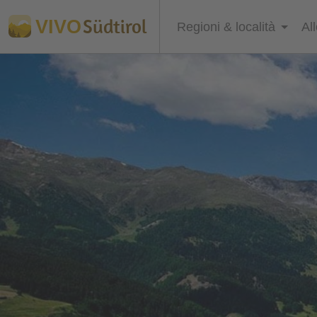
Südtirol
VIVO
Regioni & località
Al