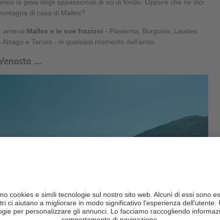
fanno la gioia degli appassionati di sci di fondo. Oppure che ne dici
 montagna di casa di Malles?
: amerai
Malles
e le sue frazioni
- Piavenna, Burgusio, Laudes,
 - Alsago e Tarces - in qualsiasi momento dell’anno.
Venosta ...