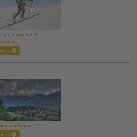
ci alpinismo sul Piz
esvenna
di più
ollina di Tarces
di più