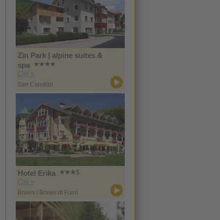
Zin Park | alpine suites &
spa
CIN +
San Candido
Hotel Erika
CIN +
Braies / Braies di Fuori