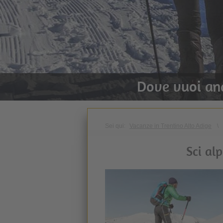
Dove vuoi an
Sei qui:
Vacanze in Trentino Alto Adige
\
Sci al