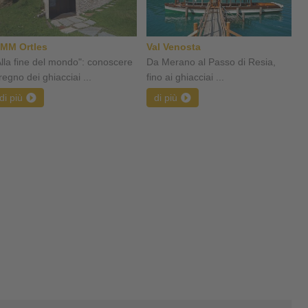
MM Ortles
Val Venosta
Alla fine del mondo": conoscere
Da Merano al Passo di Resia,
 regno dei ghiacciai ...
fino ai ghiacciai ...
di più
di più