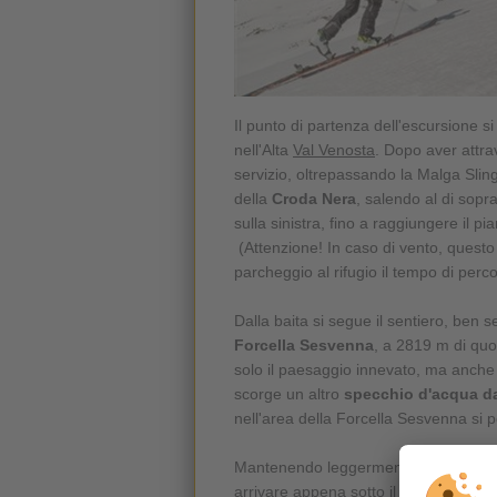
Il punto di partenza dell'escursione si
nell'Alta
Val Venosta
. Dopo aver attrav
servizio, oltrepassando la Malga Slingi
della
Croda Nera
, salendo al di sopr
sulla sinistra, fino a raggiungere il p
(Attenzione! In caso di vento, questo t
parcheggio al rifugio il tempo di perc
Dalla baita si segue il sentiero, ben 
Forcella Sesvenna
, a 2819 m di qu
solo il paesaggio innevato, ma anche 
scorge un altro
specchio d'acqua da
nell'area della Forcella Sesvenna si 
Mantenendo leggermente la sinistra, 
arrivare appena sotto il ghiacciaio. E