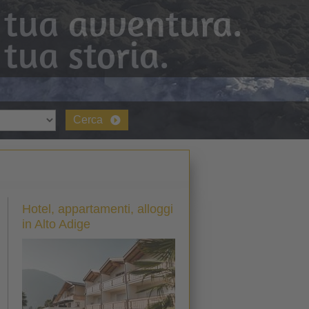
 tua avventura.
 tua storia.
Cerca
Hotel, appartamenti, alloggi
in Alto Adige