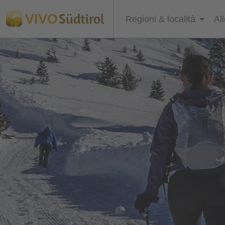
Südtirol
VIVO
Regioni & località
Al