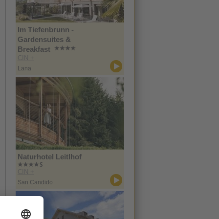
Im Tiefenbrunn -
Gardensuites &
Breakfast
CIN +
Lana
Naturhotel Leitlhof
CIN +
San Candido