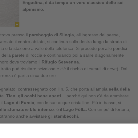
Engadina, è da tempo un vero classico dello sci
alpinismo.
 trova presso il
parcheggio di Slingia
, all'ingresso del paese,
ersato il centro abitato, si continua sulla destra lungo la strada di
a e la stazione a valle della teleferica. Si procede poi alle pendici
a della parete di roccia e continuando poi a salire diagonalmente
ianoro dove troviamo il
Rifugio Sesvenna
.
ratto può risultare scivoloso e c'è il rischio di cumuli di neve). Dal
orrenza è pari a circa due ore.
segnalato, contrassegnato con il n. 5, che porta all'ampia
sella della
ota.
Tieni gli occhi bene aperti
… perché qui non c'è da ammirare
il
Lago di Furcia
, con le sue acque cristalline. Più in basso, si
lle sfumature blu intenso
: è il
Lago Fölla.
Con un po' di fortuna,
potranno anche avvistare gli
stambecchi
.
da qui si potrà
scendere per circa 80 m di dislivello
fino ad
vitare sulla destra una ripida balza e proseguire sul ghiacciaio