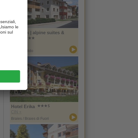
Zin Park | alpine suites &
spa
CIN +
San Candido
Hotel Erika
CIN +
Braies / Braies di Fuori