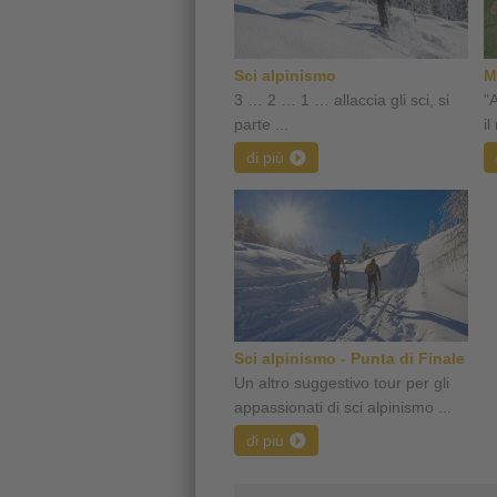
Sci alpinismo
M
3 … 2 … 1 … allaccia gli sci, si
"
parte ...
il
di più
Sci alpinismo - Punta di Finale
Un altro suggestivo tour per gli
appassionati di sci alpinismo ...
di più