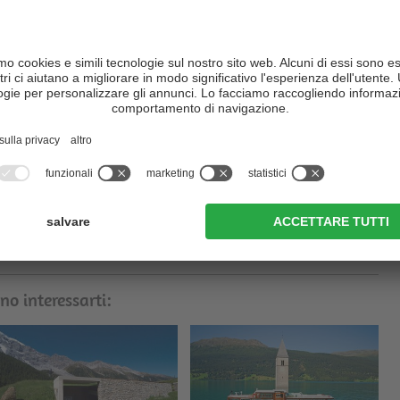
 sinistra del
Piz Sesvenna
. Se le condizioni della neve sono
lla destra lungo il ripido pendio, portandosi sotto una bocchetta di
sci
.
so la cima
.
o, lungo lo stesso percorso seguito all'andata. In caso di
 basso sulla destra, la pista per sci di fondo.
gia - all'ingresso del paese
no interessarti: