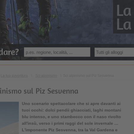
La
La
dare?
La tua avventura
\
Sci alpinismo
\
Sci alpinismo sul Piz Sesvenna
pinismo sul Piz Sesvenna
Uno scenario spettacolare che si apre davanti ai
tuoi occhi: dolci pendii ghiacciati, laghi montani
blu intenso, e uno stambecco con il naso rivolto
all'insù, verso i primi raggi del sole invernale …
L'imponente
Piz Sesvenna
, tra la Val Gardena e