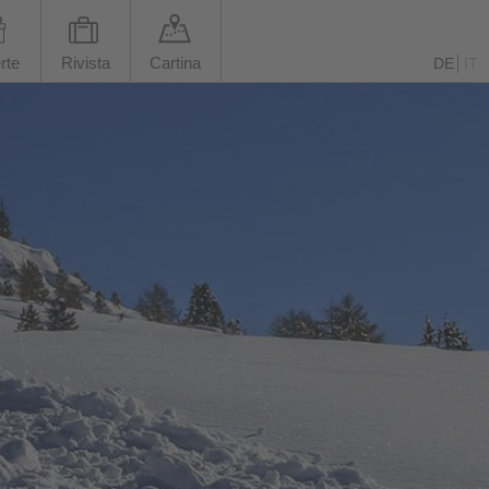
rte
Rivista
Cartina
DE
IT