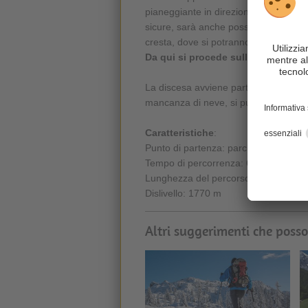
pianeggiante in direzione della sella a
sicure, sarà anche possibile salire su
cresta, dove si potranno
lasciare gli 
Da qui si procede sulla destra ver
La discesa avviene partendo dal rifugi
mancanza di neve, si può utilizzare, in
Caratteristiche
:
Punto di partenza: parcheggio di Slin
Tempo di percorrenza: 6 ore
Lunghezza del percorso: 20,6 km
Dislivello: 1770 m
Altri suggerimenti che posso