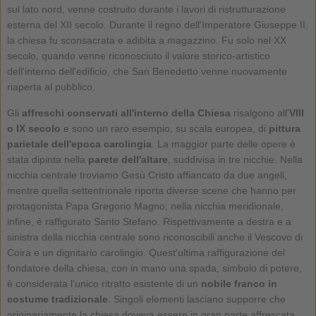
sul lato nord, venne costruito durante i lavori di ristrutturazione
esterna del XII secolo. Durante il regno dell'Imperatore Giuseppe II,
la chiesa fu sconsacrata e adibita a magazzino. Fu solo nel XX
secolo, quando venne riconosciuto il valore storico-artistico
dell'interno dell'edificio, che San Benedetto venne nuovamente
riaperta al pubblico.
Gli
affreschi conservati all'interno della Chiesa
risalgono all'
VIII
o IX secolo
e sono un raro esempio, su scala europea, di
pittura
parietale dell'epoca carolingia
. La maggior parte delle opere è
stata dipinta nella
parete dell'altare
, suddivisa in tre nicchie. Nella
nicchia centrale troviamo Gesù Cristo affiancato da due angeli,
mentre quella settentrionale riporta diverse scene che hanno per
protagonista Papa Gregorio Magno; nella nicchia meridionale,
infine, è raffigurato Santo Stefano. Rispettivamente a destra e a
sinistra della nicchia centrale sono riconoscibili anche il Vescovo di
Coira e un dignitario carolingio. Quest'ultima raffigurazione del
fondatore della chiesa, con in mano una spada, simbolo di potere,
è considerata l'unico ritratto esistente di un
nobile franco in
costume tradizionale
. Singoli elementi lasciano supporre che
originariamente la chiesa doveva essere in gran parte affrescata.