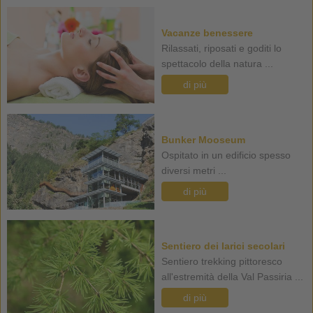
Vacanze benessere
Rilassati, riposati e goditi lo
spettacolo della natura ...
di più
Bunker Mooseum
Ospitato in un edificio spesso
diversi metri ...
di più
Sentiero dei larici secolari
Sentiero trekking pittoresco
all'estremità della Val Passiria ...
di più