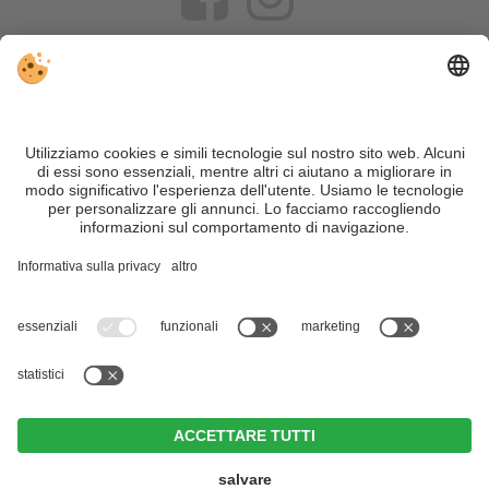
VIVOSüdtirol è il portale di viaggio per chi desidera vivere il
Trentino Alto Adige davvero – con consigli autentici, alloggi e
offerte su misura.
Nonostante il lavoro accurato e il costante aggiornamento dei
contenuti, si possono verificare errori. Non garantiamo la
correttezza e la completezza di tutte le informazioni. Per
motivi di sicurezza, si prega di verificare chiedendo
direttamente sul posto all'organizzatore.
Sitemap
|
Editoria
&
Direttiva privacy
|
Impostazioni cookie individuali
| Part. IVA IT02365710215
Naturhotel Leitlhof