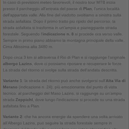
In caso di previsioni meteo favorevoli, il nostro tour MTB inizia
presso il parcheggio all'entrata del paese di
Plan
, l'unica località
dell'appartata valle. Alla fine del viadotto svoltiamo a sinistra sulla
strada asfaltata. Dopo il primo tratto più ripido del percorso, la
strada asfaltata si trasforma in un'ampia e pianeggiante strada
forestale. Seguendo l'
indicazione n. 8
si procede ora verso valle.
Sempre in primo piano abbiamo la montagna principale della valle,
Cima Altissima alta 3480 m.
Dopo circa 3 km si attraversa il Rio di Plan e si raggiunge l’originale
albergo Lazins
, dove ci possiamo riposare e recuperare le forze.
La strada del ritorno si svolge sulla strada dell'andata descritta.
Variante 1
: la strada del ritorno può anche svolgersi sull'
Alta Via di
Merano
(indicazione n. 24), più emozionante dal punto di vista
tecnico: al parcheggio del Maso Lazins, si raggiunge su un'ampia
strada
Zeppichl
, dove lungo l'indicazione si procede su una strada
asfaltata fino a Plan.
Variante 2
: che ha ancora energie da spendere una volta arrivato
all'Albergo Lazins, può seguire la strada forestale sempre in