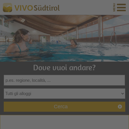
Südtirol
VIVO
Dove vuoi andare?
Cerca