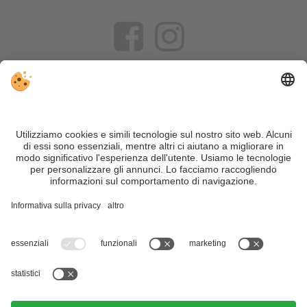
VIVOSüdtirol è il portale di viaggio per chi desidera vivere il
Trentino Alto Adige davvero – con consigli autentici, alloggi e
offerte su misura.
Nonostante il lavoro accurato e il costante aggiornamento dei
contenuti, si possono verificare errori. Non garantiamo la
correttezza e la completezza di tutte le informazioni. Per
motivi di sicurezza, si prega di verificare chiedendo
direttamente sul posto all'organizzatore.
Sitemap
|
Editoria
&
Direttiva privacy
|
Impostazioni cookie individuali