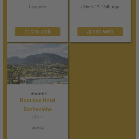
Lagundo
Ultimo
/ S. Valburga
al sito web
al sito web
Boutique Hotel
Eschenlohe
CIN +
Scena