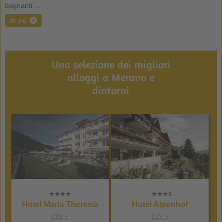
bagnanti ...
di più
Una selezione dei migliori
alloggi a Merano e
dintorni
Hotel Maria Theresia
Hotel Alpenhof
CIN +
CIN +