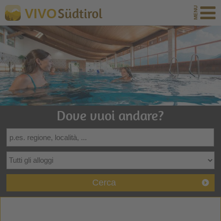
Südtirol
VIVO
Dove vuoi andare?
Cerca