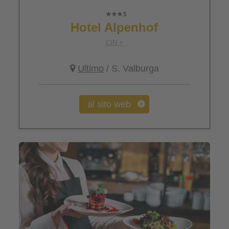
Hotel Alpenhof
CIN +
Ultimo
/ S. Valburga
al sito web