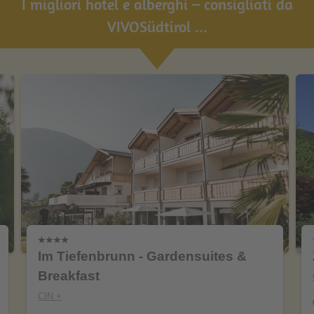
I migliori hotel e alberghi – consigliati da
VIVOSüdtirol ...
Im Tiefenbrunn - Gardensuites &
Breakfast
CIN +