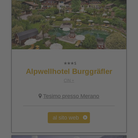
Alpwellhotel Burggräfler
CIN +
Tesimo presso Merano
al sito web