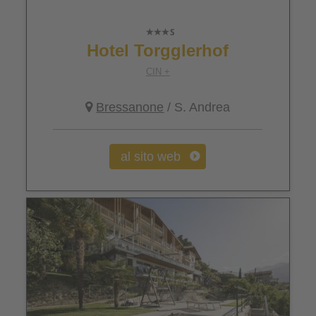
Hotel Torgglerhof
CIN +
Bressanone
/ S. Andrea
al sito web