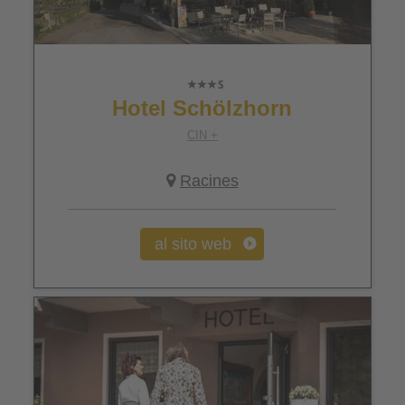
Hotel Schölzhorn
CIN +
Racines
al sito web