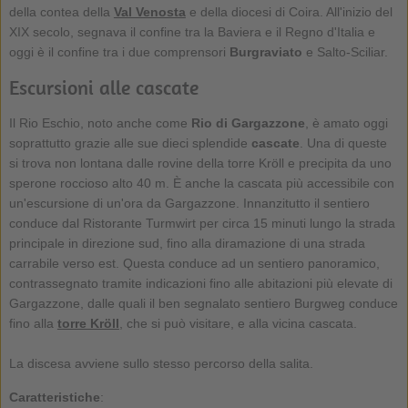
della contea della
Val Venosta
e della diocesi di Coira. All'inizio del
XIX secolo, segnava il confine tra la Baviera e il Regno d'Italia e
oggi è il confine tra i due comprensori
Burgraviato
e Salto-Sciliar.
Escursioni alle cascate
Il Rio Eschio, noto anche come
Rio di Gargazzone
, è amato oggi
soprattutto grazie alle sue dieci splendide
cascate
. Una di queste
si trova non lontana dalle rovine della torre Kröll e precipita da uno
sperone roccioso alto 40 m. È anche la cascata più accessibile con
un'escursione di un'ora da Gargazzone. Innanzitutto il sentiero
conduce dal Ristorante Turmwirt per circa 15 minuti lungo la strada
principale in direzione sud, fino alla diramazione di una strada
carrabile verso est. Questa conduce ad un sentiero panoramico,
contrassegnato tramite indicazioni fino alle abitazioni più elevate di
Gargazzone, dalle quali il ben segnalato sentiero Burgweg conduce
fino alla
torre Kröll
, che si può visitare, e alla vicina cascata.
La discesa avviene sullo stesso percorso della salita.
Caratteristiche
: