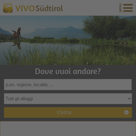
Südtirol
VIVO
Dove vuoi andare?
Cerca