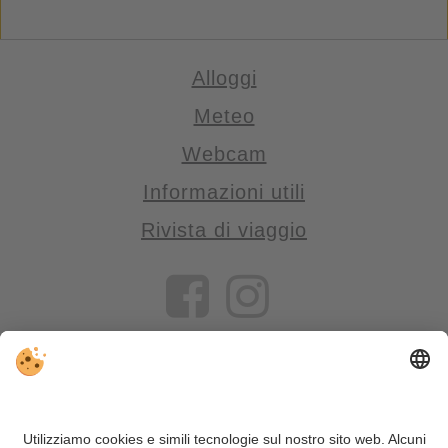
Alloggi
Meteo
Webcam
Informazioni utili
Rivista di viaggio
VIVOSüdtirol è il portale di viaggio per chi desidera vivere il