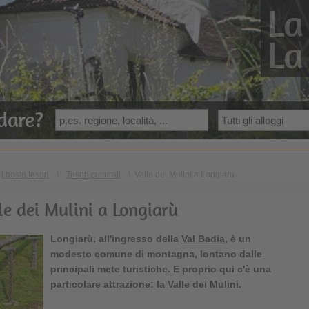
La
La
dare?
I nostri tesori
\
Tesori culturali
\
Valle dei Mulini a Longiarù
le dei Mulini a Longiarù
Longiarù
, all'ingresso della
Val Badia
, è un
modesto comune di montagna, lontano dalle
principali mete turistiche. E proprio qui c'è una
particolare attrazione: la
Valle dei Mulini
.