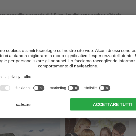
iata tranquilla e comoda di 1,5 km, i mulini sono anche un'ideale
n uno dei mulini, ancora oggi viene macinato del grano.
 paese di Longiarù, una località di
San Martino in Badia
, presso il
Un'escursione che vale sicuramente la pena!
no interessarti: