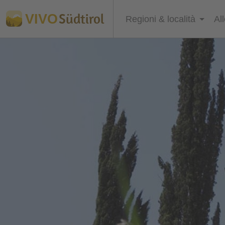
Südtirol
VIVO
Regioni & località
Al