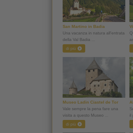
San Martino in Badia
V
Una vacanza in natura all'entrata
Qu
della Val Badia ...
as
di più
Museo Ladin Ciastel de Tor
A
Vale sempre la pena fare una
S
visita a questo Museo ...
il
di più