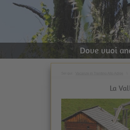
Dove vuoi an
Sei qui:
Vacanze in Trentino Alto Adige
\
La Val