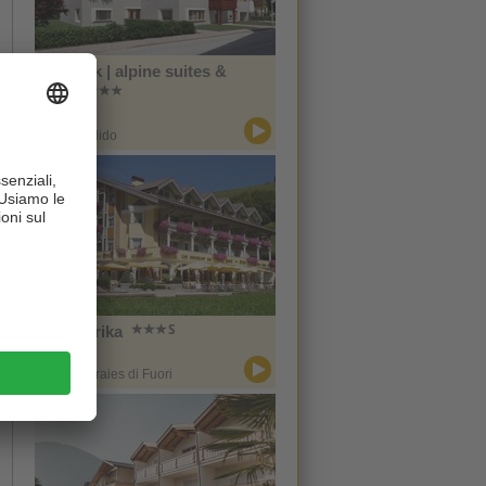
Zin Park | alpine suites &
spa
CIN +
San Candido
Hotel Erika
CIN +
Braies / Braies di Fuori