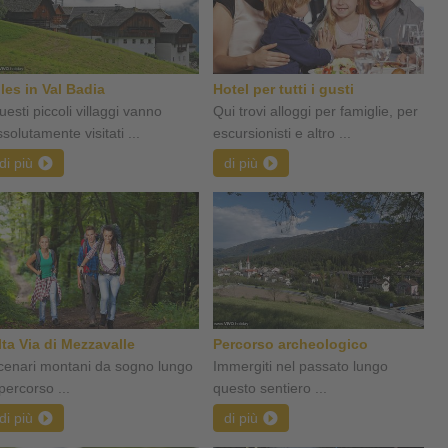
iles in Val Badia
Hotel per tutti i gusti
esti piccoli villaggi vanno
Qui trovi alloggi per famiglie, per
solutamente visitati ...
escursionisti e altro ...
di più
di più
lta Via di Mezzavalle
Percorso archeologico
cenari montani da sogno lungo
Immergiti nel passato lungo
 percorso ...
questo sentiero ...
di più
di più