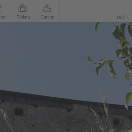
rte
Rivista
Cartina
DE
IT