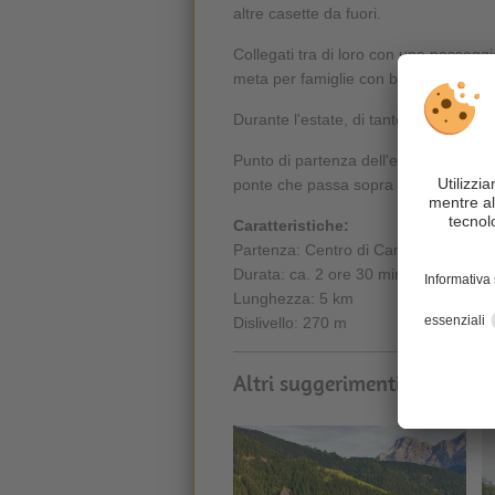
altre casette da fuori.
Collegati tra di loro con una passegg
meta per famiglie con bambini.
Durante l'estate, di tanto in tanto, i
Punto di partenza dell'escursione è il
ponte che passa sopra il Rio Seres. 
Caratteristiche:
Partenza: Centro di Campill
Durata: ca. 2 ore 30 min
Lunghezza: 5 km
Dislivello: 270 m
Altri suggerimenti che posso