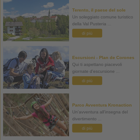
Terento, il paese del sole
Un soleggiato comune turistico
della Val Pusteria ...
di più
Escursioni - Plan de Corones
Qui ti aspettano piacevoli
giornate d'escursione ...
di più
Parco Avventura Kronaction
Un'avventura all'insegna del
divertimento ...
di più