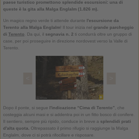
paese turistico promettono splendide escursioni: una di
queste è la gita alla Malga Englalm (1.826 m).
Un magico regno verde ti attende durante
l'escursione da
Terento alla Malga Englalm
! Il tour inizia nel
grande parcheggio
di
Terento
. Da qui, il
segnavia n. 2
ti condurrà oltre un gruppo di
case, per poi proseguire in direzione nordovest verso la Valle di
Terento.
<
>
Dopo il ponte, si segue
l'indicazione “Cima di Terento”
, che
costeggia alcuni masi e si addentra poi in un fitto bosco di conifere.
Il sentiero, sempre più ripido, conduce in breve a
splendidi prati
d'alta quota.
Oltrepassato il primo rifugio si raggiunge la Malga
Englalm, dove ci si potrà rifocillare e risposare.