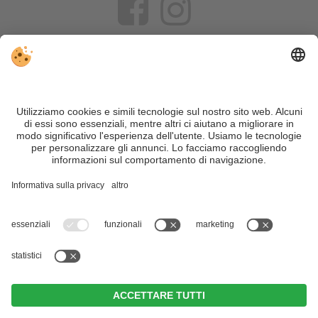
VIVOSüdtirol è il portale di viaggio per chi desidera vivere il
Trentino Alto Adige davvero – con consigli autentici, alloggi e
offerte su misura.
Nonostante il lavoro accurato e il costante aggiornamento dei
contenuti, si possono verificare errori. Non garantiamo la
correttezza e la completezza di tutte le informazioni. Per
motivi di sicurezza, si prega di verificare chiedendo
direttamente sul posto all'organizzatore.
Sitemap
|
Editoria
&
Direttiva privacy
|
Impostazioni cookie individuali
| Part. IVA IT02365710215