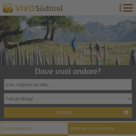
Südtirol
VIVO
Dove vuoi andare?
Cerca
Escursionismo
Hotel per escursionisti