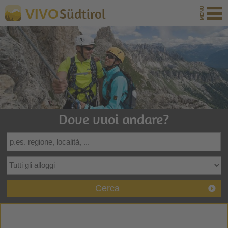
Südtirol
VIVO
Dove vuoi andare?
Cerca