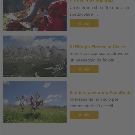
Piz del Puez orientale
Un itinerario che offre una vista
spettacolare ...
di più
Al Rifugio Firenze in Cisles
Semplice escursione attraverso
un paesaggio da favola ...
di più
Sentiero avventura PanaRaida
Interessante non solo per i
camminatori più piccoli ...
di più