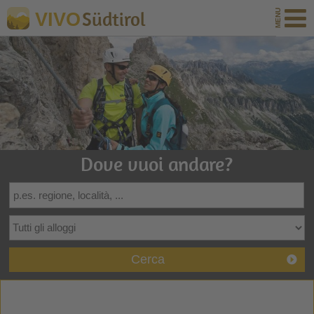
Südtirol
VIVO
Dove vuoi andare?
Cerca