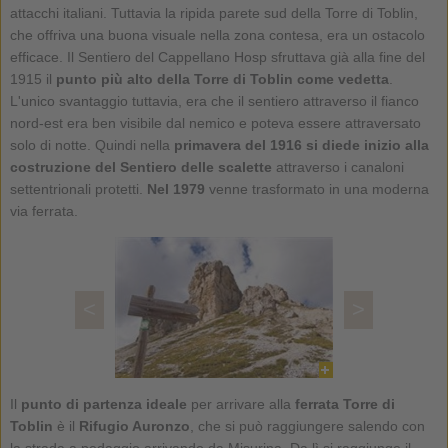
attacchi italiani. Tuttavia la ripida parete sud della Torre di Toblin,
che offriva una buona visuale nella zona contesa, era un ostacolo
efficace. Il Sentiero del Cappellano Hosp sfruttava già alla fine del
1915 il
punto più alto della Torre di Toblin come vedetta
.
L'unico svantaggio tuttavia, era che il sentiero attraverso il fianco
nord-est era ben visibile dal nemico e poteva essere attraversato
solo di notte. Quindi nella
primavera del 1916 si diede inizio alla
costruzione del Sentiero delle scalette
attraverso i canaloni
settentrionali protetti.
Nel 1979
venne trasformato in una moderna
via ferrata.
<
>
Il
punto di partenza ideale
per arrivare alla
ferrata Torre di
Toblin
è il
Rifugio Auronzo
, che si può raggiungere salendo con
la strada a pedaggio arrivando da Misurina. Da lì si raggiunge il