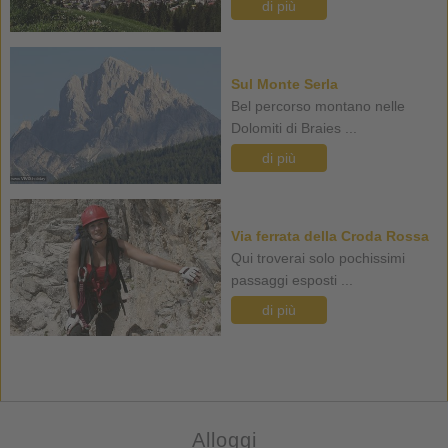
di più
Sul Monte Serla
Bel percorso montano nelle
Dolomiti di Braies ...
di più
Via ferrata della Croda Rossa
Qui troverai solo pochissimi
passaggi esposti ...
di più
Alloggi