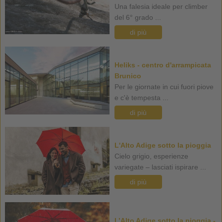
Una falesia ideale per climber
del 6° grado ...
di più
Heliks - centro d'arrampicata
Brunico
Per le giornate in cui fuori piove
e c'è tempesta ...
di più
L'Alto Adige sotto la pioggia
Cielo grigio, esperienze
variegate – lasciati ispirare ...
di più
L’Alto Adige sotto la pioggia -