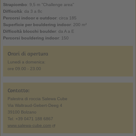
Strapiombo
: 9,5 m "Challenge area"
Difficoltà
: da 3 a 8c
Percorsi indoor e outdoor
: circa 185
Superficie per bouldering indoor
: 200 m²
Difficoltà blocchi boulder
: da A a E
Percorsi bouldering indoor
: 150
Orari di apertura
Lunedi a domenica:
ore 09.00 - 23.00
Contatto:
Palestra di roccia Salewa Cube
Via Waltraud-Gebert-Deeg 4
39100 Bolzano
Tel. +39 0471 188 6867
www.salewa-cube.com