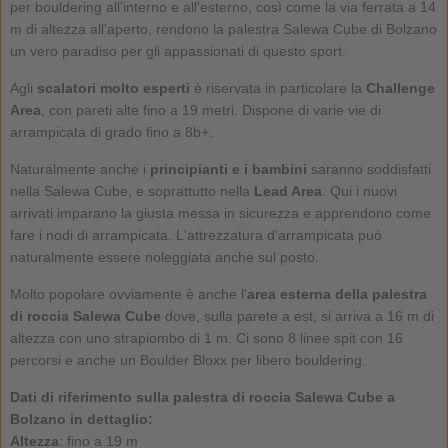
per bouldering all'interno e all'esterno, così come la via ferrata a 14
m di altezza all'aperto, rendono la palestra Salewa Cube di Bolzano
un vero paradiso per gli appassionati di questo sport.
Agli
scalatori molto esperti
è riservata in particolare la
Challenge
Area
, con pareti alte fino a 19 metri. Dispone di varie vie di
arrampicata di grado fino a 8b+.
Naturalmente anche i
principianti e i bambini
saranno soddisfatti
nella Salewa Cube, e soprattutto nella
Lead Area
. Qui i nuovi
arrivati imparano la giusta messa in sicurezza e apprendono come
fare i nodi di arrampicata. L'attrezzatura d'arrampicata può
naturalmente essere noleggiata anche sul posto.
Molto popolare ovviamente è anche l'
area esterna della palestra
di roccia Salewa Cube
dove, sulla parete a est, si arriva a 16 m di
altezza con uno strapiombo di 1 m. Ci sono 8 linee spit con 16
percorsi e anche un Boulder Bloxx per libero bouldering.
Dati di riferimento sulla palestra di roccia Salewa Cube a
Bolzano in dettaglio:
Altezza
: fino a 19 m