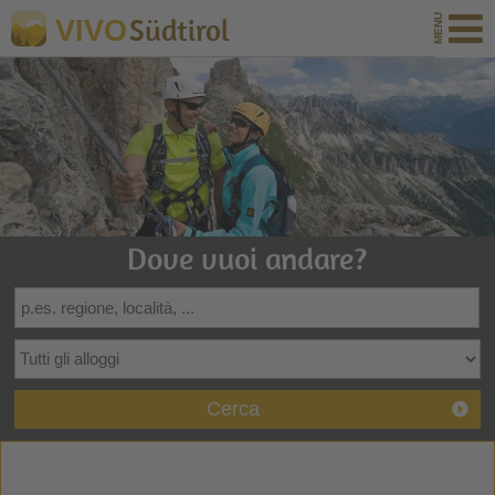
Südtirol
VIVO
Dove vuoi andare?
Cerca