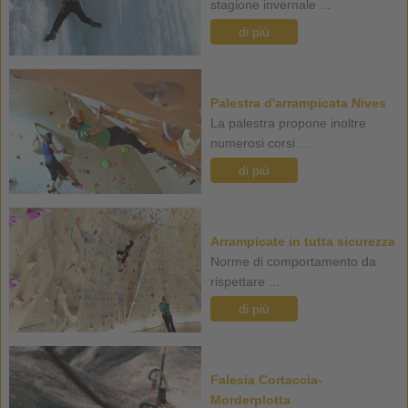
stagione invernale ...
di più
Palestra d'arrampicata Nives
La palestra propone inoltre
numerosi corsi ...
di più
Arrampicate in tutta sicurezza
Norme di comportamento da
rispettare ...
di più
Falesia Cortaccia-
Morderplotta