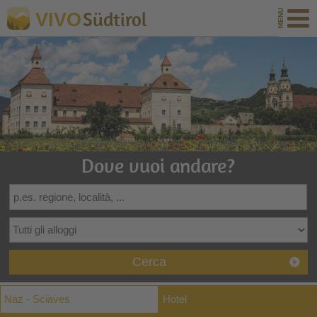
Südtirol
VIVO
Dove vuoi andare?
Cerca
Naz - Sciaves
Hotel