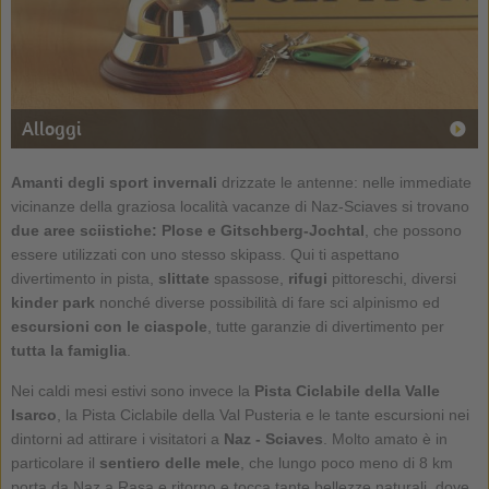
Alloggi
Amanti degli sport invernali
drizzate le antenne: nelle immediate
vicinanze della graziosa località vacanze di Naz-Sciaves si trovano
due aree sciistiche: Plose e Gitschberg-Jochtal
, che possono
essere utilizzati con uno stesso skipass. Qui ti aspettano
divertimento in pista,
slittate
spassose,
rifugi
pittoreschi, diversi
kinder park
nonché diverse possibilità di fare sci alpinismo ed
escursioni con le ciaspole
, tutte garanzie di divertimento per
tutta la famiglia
.
Nei caldi mesi estivi sono invece la
Pista Ciclabile della Valle
Isarco
, la Pista Ciclabile della Val Pusteria e le tante escursioni nei
dintorni ad attirare i visitatori a
Naz - Sciaves
. Molto amato è in
particolare il
sentiero delle mele
, che lungo poco meno di 8 km
porta da Naz a Rasa e ritorno e tocca tante bellezze naturali, dove