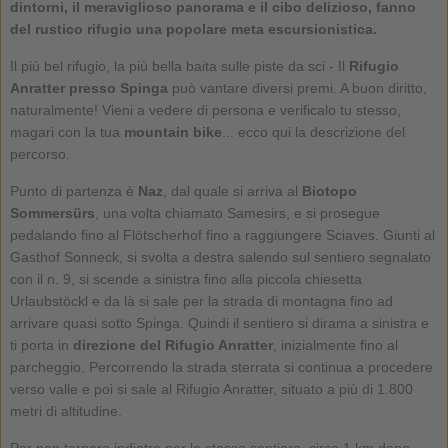
dintorni, il meraviglioso panorama e il cibo delizioso, fanno
del rustico rifugio una popolare meta escursionistica.
Il più bel rifugio, la più bella baita sulle piste da sci - Il
Rifugio
Anratter presso Spinga
può vantare diversi premi. A buon diritto,
naturalmente! Vieni a vedere di persona e verificalo tu stesso,
magari con la tua
mountain bike
... ecco qui la descrizione del
percorso.
Punto di partenza è
Naz
, dal quale si arriva al
Biotopo
Sommersürs
, una volta chiamato Samesirs, e si prosegue
pedalando fino al Flötscherhof fino a raggiungere Sciaves. Giunti al
Gasthof Sonneck, si svolta a destra salendo sul sentiero segnalato
con il n. 9, si scende a sinistra fino alla piccola chiesetta
Urlaubstöckl e da là si sale per la strada di montagna fino ad
arrivare quasi sotto Spinga. Quindi il sentiero si dirama a sinistra e
ti porta in
direzione del Rifugio Anratter
, inizialmente fino al
parcheggio. Percorrendo la strada sterrata si continua a procedere
verso valle e poi si sale al Rifugio Anratter, situato a più di 1.800
metri di altitudine.
Per non tornare indietro per lo stesso sentiero, circa 1 km dopo