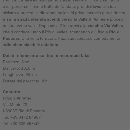
aver percorso il primo tratto dell'andata, prendi il bivio alla tua
sinistra e procedi in direzione Valles. Al primo incrocio gira a destra
e
sulla strada sterrata scendi verso la Valle di Valles
e procedi
ancora verso valle. Dopo circa 2 km arrivi alla
vecchia Via Valles
,
che ti conduce lungo il Rio di Valles, scendendo giù fino a
Rio di
Pusteria
. Una volta tornato a Naz, puoi pedalare comodamente
sulla
pista ciclabile asfaltata
.
Dati di riferimento sul tour in mountain bike
:
Partenza: Naz
Dislivello: 1310 m
Lunghezza: 35 km
Durata del percorso: 4 h
Contatto
Rifugio Anratter
Via Monte 22
I-39037 Rio di Pusteria
Tel. +39 0472 849574
Tel. +39 335 453400