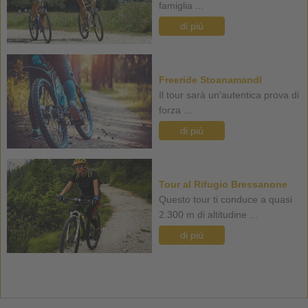
famiglia ...
di più
Freeride Stoanamandl
Il tour sarà un'autentica prova di
forza ...
di più
Tour al Rifugio Bressanone
Questo tour ti conduce a quasi
2.300 m di altitudine ...
di più