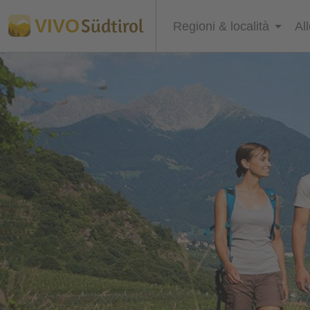
Südtirol
VIVO
Regioni & località
Al