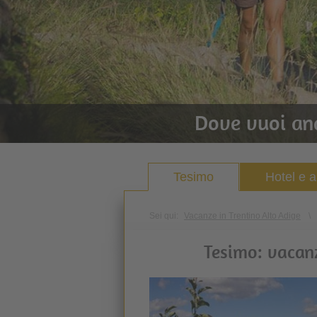
Dove vuoi an
Tesimo
Hotel e 
Sei qui:
Vacanze in Trentino Alto Adige
\
Tesimo: vacanz