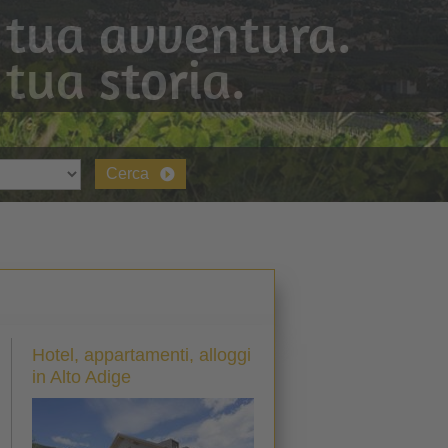
 tua avventura.
 tua storia.
Cerca
Hotel, appartamenti, alloggi
in Alto Adige