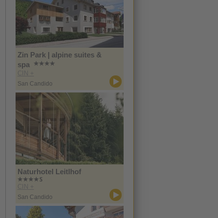
Zin Park | alpine suites &
spa
CIN +
San Candido
Naturhotel Leitlhof
CIN +
San Candido