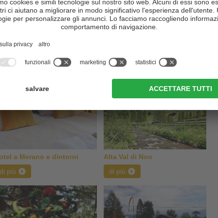
tà contadini, vengono naturalmente offerte anche numerose
 anche tu a vivere questo ambiente unico nel suo genere nel comune
siano
,
Caprile
,
Grissiano
,
Narano e Plazzoles
e rilassati nell'
hotel
ntagna
soleggiata
di
Tesimo
- Prissiano
.
a vacanza a Tesimo:
otel a Merano e dintorni
Alta Val di Non
di più
di più