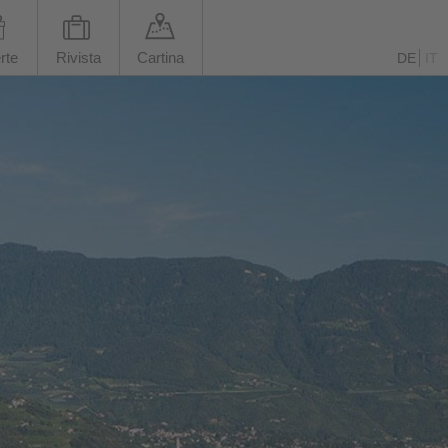
rte
Rivista
Cartina
DE
IT