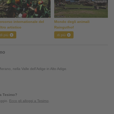
ercorso internationale del
Mondo degli animali
ltro artistico
Rainguthof
di più
di più
imo
erano, nella Valle dell'Adige in Alto Adige.
 a Tesimo?
eggio.
Ecco gli alloggi a Tesimo
.