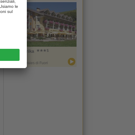
Hotel Erika
CIN +
Braies / Braies di Fuori