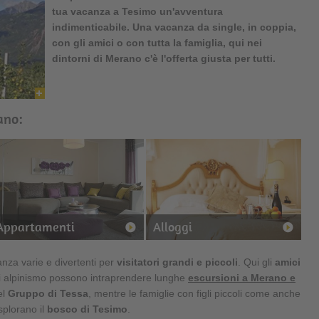
tua vacanza a
Tesimo
un'avventura
indimenticabile. Una vacanza da single, in coppia,
con gli amici o con tutta la famiglia, qui nei
dintorni di Merano c'è l'offerta giusta per tutti.
ano:
Appartamenti
Alloggi
anza varie e divertenti per
visitatori grandi e piccoli
. Qui gli
amici
di alpinismo possono intraprendere lunghe
escursioni a Merano e
el
Gruppo di Tessa
, mentre le famiglie con figli piccoli come anche
splorano il
bosco di Tesimo
.