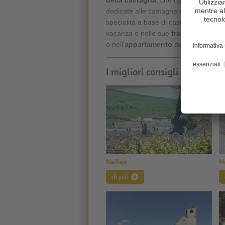
dedicate alle castagne e ai speciali
specialità a base di castagne. Vieni
vacanza e nelle sue
frazioni di Pris
o nell'
appartamento
sulla
mezza mo
I migliori consigli per la tu
Nalles
H
di più