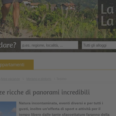
La
La
dare?
appartamenti
Aree vacanze
\
Merano e dintorni
\
Tesimo
e ricche di panorami incredibili
Natura incontaminata, eventi diversi e per tutti i
gusti, inoltre un'offerta di sport e attività per il
tempo libero dalle tante sfaccettature faranno della