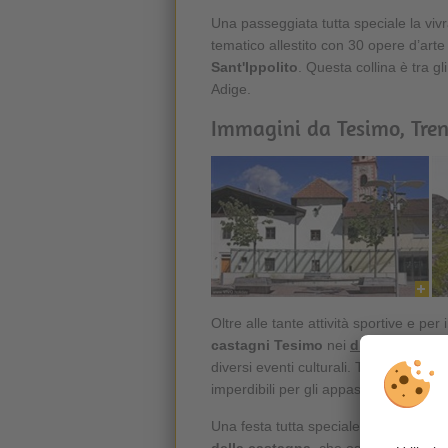
Una passeggiata tutta speciale la vivr
tematico allestito con 30 opere d’arte 
Sant'Ippolito
. Questa collina è tra gl
Adige.
Immagini da Tesimo, Tren
Oltre alle tante attività sportive e per
castagni
Tesimo
nei
dintorni di Me
diversi eventi culturali. Tra questi i
co
imperdibili per gli appassionati di cult
Una festa tutta speciale durante le g
della castagna
, che ogni anno attira 