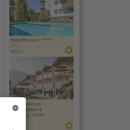
Hotel Brunner
CIN +
Merano
Im Tiefenbrunn -
Gardensuites &
Breakfast
CIN +
Lana