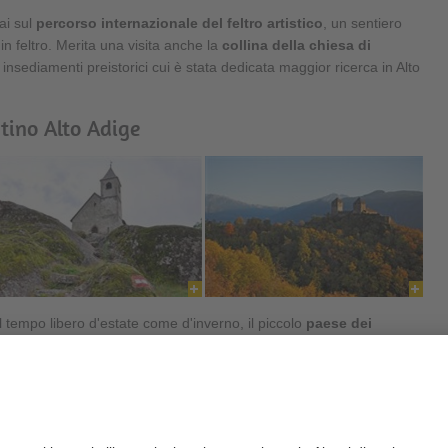
ai sul
percorso internazionale del feltro artistico
, un sentiero
in feltro. Merita una visita anche la
collina della chiesa di
i insediamenti preistorici cui è stata dedicata maggior ricerca in Alto
tino Alto Adige
 il tempo libero d'estate come d'inverno, il piccolo
paese dei
rano
ha raggiunto grande notorietà in Alto Adige anche grazie a
ncerti nei castelli
e le
giornate della castagna
, due eventi
ura.
iornate della castagna a Tesimo-Prissiano, Foiana e Lana è la
festa
tanti visitatori, e dove oltre alla musica tradizionale, al mercatino