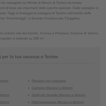
a nei castagneti sul Monte di Mezzo di Tesimo da tempo
nti di base più importanti delle epoche passate. Dalle castagne si
ta. Oggi si festeggia la castagna di Tesimo nell'ambito delle
he “Keschtnriggl”, e durante il tradizionale Törggelen.
iù antiche vite del mondo. Si trova a Prissiano, frazione di Tesimo,
pergolato si estende su 300 m².
i per la tua vacanza a Tesimo
intorni
Pensioni con colazione
Camping Merano e dintorni
intorni
Hotel per famiglie Merano e dintorni
intorni
Hotel benessere Merano e dintorni