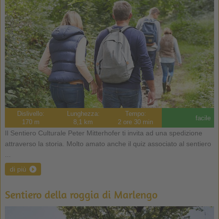
Dislivello:
Lunghezza:
Tempo:
facile
170 m
8,1 km
2 ore 30 min
Il Sentiero Culturale Peter Mitterhofer ti invita ad una spedizione
attraverso la storia. Molto amato anche il quiz associato al sentiero
...
di più
Sentiero della roggia di Marlengo