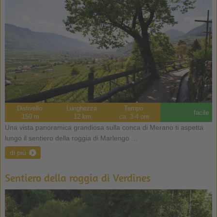
Dislivello:
Lunghezza:
Tempo:
facile
150 m
12 km
ca. 3-4 ore
Una vista panoramica grandiosa sulla conca di Merano ti aspetta
lungo il sentiero della roggia di Marlengo ...
di più
Sentiero della roggia di Verdines