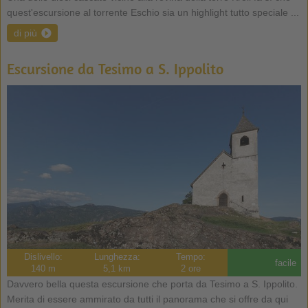
quest'escursione al torrente Eschio sia un highlight tutto speciale ...
di più
Escursione da Tesimo a S. Ippolito
Dislivello:
Lunghezza:
Tempo:
facile
140 m
5,1 km
2 ore
Davvero bella questa escursione che porta da Tesimo a S. Ippolito.
Merita di essere ammirato da tutti il panorama che si offre da qui