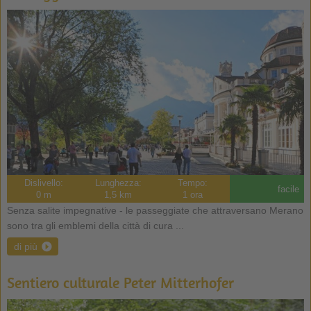
Dislivello:
Lunghezza:
Tempo:
facile
0 m
1,5 km
1 ora
Senza salite impegnative - le passeggiate che attraversano Merano
sono tra gli emblemi della città di cura ...
di più
Sentiero culturale Peter Mitterhofer