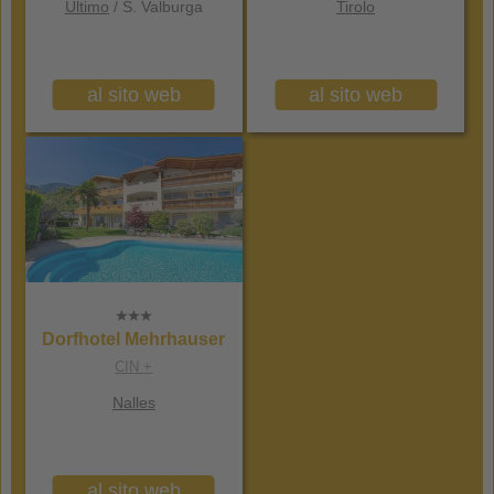
Ultimo
/ S. Valburga
Tirolo
al sito web
al sito web
Dorfhotel Mehrhauser
CIN +
Nalles
al sito web