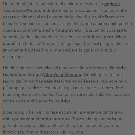
Un modo ottimo e particolare di esplorare e vivere la
regione
vacanza di Merano e dintorni
sono le escursioni. Non potrebbe
essere altrimenti, visto i dintorni della città di cura vi offrono una
miriade di sentieri escursionistici che ti faranno capire subito perché
questa zona è detta anche
"Burgraviato"
. Lasciando spaziare lo
sguardo, vedai infatti a destra e a sinistra
residenze gentilizie e
castelli
(in tedesco "Burgen") di ogni tipo, tra cui il più grandioso e
imponente è Castel Tirolo, che colpisce lo sguardo di tutti gli
escursionisti.
Un highlight per escursionisti tutto speciale a Merano e dintorni è
l'
escursione
lungo
l'
Alta Via di Merano
. Questo percorso nel
regno del
Parco Naturale del Gruppo di Tessa
si può coprire in
più tappe giornaliere, che però si possono anche intraprendere
tutte singolarmente. Se desideri percorrere tutta l'alta via però devi
anche godere di buona forma fisica.
Il periodo più bello in cui fare escursioni a Merano e dintorni va
dalla primavera al tardo autunno
. Talvolta in agosto arrivano
giornate davvero calde e afose ed è quindi tempo di guardarsi
intorno alla ricerca di percorsi più in quota.