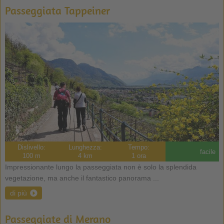
Passeggiata Tappeiner
Dislivello:
Lunghezza:
Tempo:
facile
100 m
4 km
1 ora
Impressionante lungo la passeggiata non è solo la splendida
vegetazione, ma anche il fantastico panorama ...
di più
Passeggiate di Merano