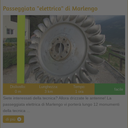
Passeggiata "elettrica" di Marlengo
Dislivello:
Lunghezza:
Tempo:
facile
0 m
3 km
1 ora
Siete interessati della tecnica? Allora drizzate le antenne! La
passeggiata elettrica di Marlengo vi porterà lungo 12 monumenti
della tecnica ...
di più