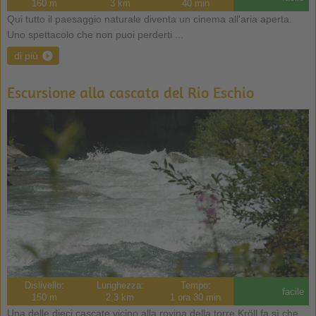
160 m
3 km
40 min
Qui tutto il paesaggio naturale diventa un cinema all'aria aperta.
Uno spettacolo che non puoi perderti ...
di più
Escursione alla cascata del Rio Eschio
Dislivello:
Lunghezza:
Tempo:
facile
150 m
2,3 km
1 ora 30 min
Una delle dieci cascate vicino alla rovina della torre Kröll fa sì che