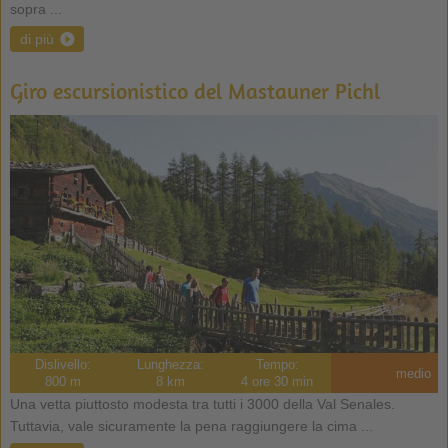
sopra ...
di più
Giro escursionistico del Mastauner Pichl
Dislivello:
Lunghezza:
Tempo:
medio
800 m
8 km
4 ore 30 min
Una vetta piuttosto modesta tra tutti i 3000 della Val Senales.
Tuttavia, vale sicuramente la pena raggiungere la cima ...