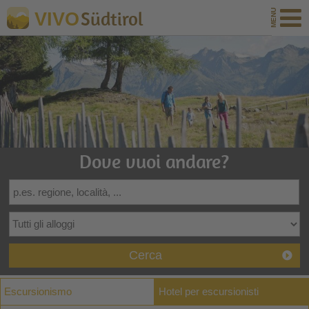
Südtirol
VIVO
Dove vuoi andare?
Cerca
Escursionismo
Hotel per escursionisti