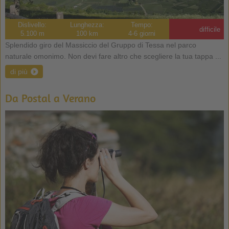
Dislivello:
Lunghezza:
Tempo:
difficile
5.100 m
100 km
4-6 giorni
Splendido giro del Massiccio del Gruppo di Tessa nel parco
naturale omonimo. Non devi fare altro che scegliere la tua tappa ...
di più
Da Postal a Verano