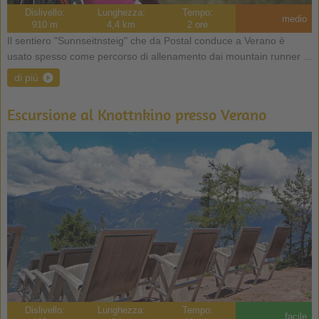
Dislivello:
Lunghezza:
Tempo:
medio
910 m
4,4 km
2 ore
Il sentiero "Sunnseitnsteig" che da Postal conduce a Verano è
usato spesso come percorso di allenamento dai mountain runner ...
di più
Escursione al Knottnkino presso Verano
Dislivello:
Lunghezza:
Tempo:
facile