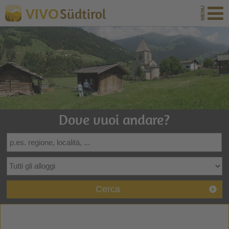
Südtirol
VIVO
Dove vuoi andare?
Cerca