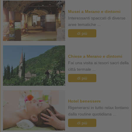
Musei a Merano e dintorni
Interessanti spaccati di diverse
aree tematiche ...
di più
Chiese a Merano e dintorni
Fai una visita ai tesori sacri della
città termale ...
di più
Hotel benessere
Rigenerarsi in tutto relax lontano
dalla routine quotidiana ...
di più