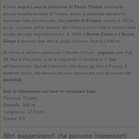
A 3 km
sopra Lana in direzione di Passo Palade
si trova la
piccola località turistica di Foiana, punto di partenza del tour in
mountain bike qui descritto. Nel
centro di Foiana
, situato a 700 m
s.l.m., si passa prima davanti alla chiesa e poi si sale a sinistra sulla
strada sterrata segnata con il n. 4. Sotto il
Monte Croce
e il
Monte
Giogo
il sentiero sale fino al giogo Völlaner Joch a 1.640 m.
Al ritorno il sentiero passa per il Monte di Fuori,
segnato con il n.
10
, fino a Piazzoles, e da là seguendo il sentiero n. 7, fino
all'Oberhauser. Quindi il sentiero, che porta giù fino a Foiana, è
piuttosto ripido, ma diventa un vero spasso per tutti gli amanti del
downhill
.
Dati di riferimento sul tour in mountain bike
:
Partenza: Foiana
Dislivello: 980 m
Lunghezza: 17,9 km
Durata: 3 h
Altri suggerimenti che possono interessarti: