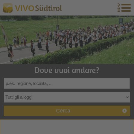
Südtirol
VIVO
Dove vuoi andare?
Cerca