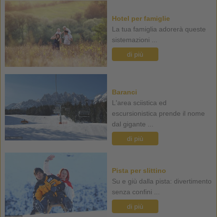
Hotel per famiglie
La tua famiglia adorerà queste
sistemazioni ...
di più
Baranci
L'area sciistica ed
escursionistica prende il nome
dal gigante ...
di più
Pista per slittino
Su e giù dalla pista: divertimento
senza confini ...
di più