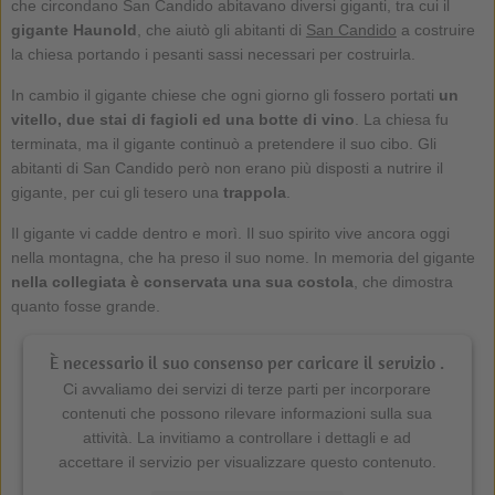
che circondano San Candido abitavano diversi giganti, tra cui il
gigante Haunold
, che aiutò gli abitanti di
San Candido
a costruire
la chiesa portando i pesanti sassi necessari per costruirla.
In cambio il gigante chiese che ogni giorno gli fossero portati
un
vitello, due stai di fagioli ed una botte di vino
. La chiesa fu
terminata, ma il gigante continuò a pretendere il suo cibo. Gli
abitanti di San Candido però non erano più disposti a nutrire il
gigante, per cui gli tesero una
trappola
.
Il gigante vi cadde dentro e morì. Il suo spirito vive ancora oggi
nella montagna, che ha preso il suo nome. In memoria del gigante
nella collegiata è conservata una sua costola
, che dimostra
quanto fosse grande.
È necessario il suo consenso per caricare il servizio .
Ci avvaliamo dei servizi di terze parti per incorporare
contenuti che possono rilevare informazioni sulla sua
attività. La invitiamo a controllare i dettagli e ad
accettare il servizio per visualizzare questo contenuto.