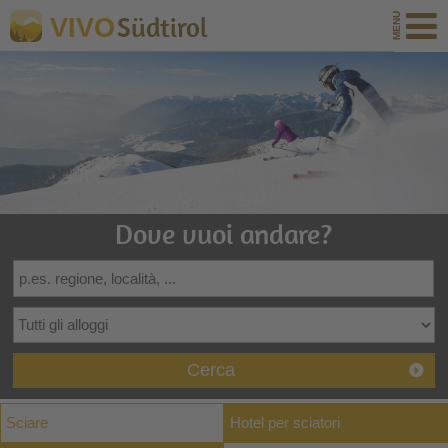
Südtirol
VIVO
Dove vuoi andare?
Cerca
Sciare
Hotel per sciatori