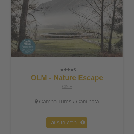
OLM - Nature Escape
CIN +
Campo Tures
/ Caminata
al sito web