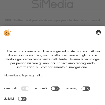
VIVOSüdtirol è il portale di viaggio per chi desidera vivere il
Trentino Alto Adige davvero – con consigli autentici, alloggi e
offerte su misura.
Nonostante il lavoro accurato e il costante aggiornamento dei
contenuti, si possono verificare errori. Non garantiamo la
correttezza e la completezza di tutte le informazioni. Per
motivi di sicurezza, si prega di verificare chiedendo
direttamente sul posto all'organizzatore.
Sitemap
|
Editoria
&
Direttiva privacy
|
Impostazioni cookie individuali
| Part. IVA IT02365710215