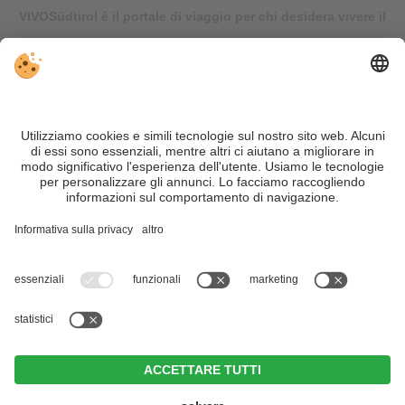
VIVOSüdtirol è il portale di viaggio per chi desidera vivere il
Trentino Alto Adige davvero – con consigli autentici, alloggi e
offerte su misura.
Nonostante il lavoro accurato e il costante aggiornamento dei
contenuti, si possono verificare errori. Non garantiamo la
correttezza e la completezza di tutte le informazioni. Per
motivi di sicurezza, si prega di verificare chiedendo
direttamente sul posto all'organizzatore.
Sitemap
|
Editoria
&
Direttiva privacy
|
Impostazioni cookie individuali
| Part. IVA IT02365710215
Naturhotel Leitlhof