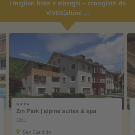
I migliori hotel e alberghi – consigliati da
VIVOSüdtirol ...
Zin Park | alpine suites & spa
CIN +
San Candido