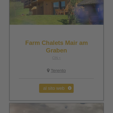
Farm Chalets Mair am
Graben
CIN +
Terento
al sito web