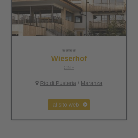
Wieserhof
CIN +
Rio di Pusteria
/
Maranza
al sito web