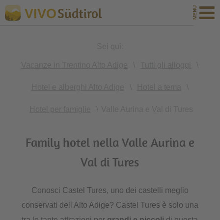
Südtirol
VIVO
Sei qui:
Vacanze in Trentino Alto Adige
\
Tutti gli alloggi
\
Hotel e alberghi Alto Adige
\
Hotel a tema
\
Hotel per famiglie
\
Valle Aurina e Val di Tures
Family hotel nella Valle Aurina e
Val di Tures
Conosci Castel Tures, uno dei castelli meglio
conservati dell'Alto Adige? Castel Tures è solo una
tra le tante attrazioni per
grandi e piccoli
di questa