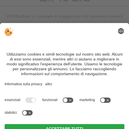
VIVOSüdtirol è il portale di viaggio per chi desidera vivere il
Trentino Alto Adige davvero – con consigli autentici, alloggi e
offerte su misura.
Nonostante il lavoro accurato e il costante aggiornamento dei
contenuti, si possono verificare errori. Non garantiamo la
correttezza e la completezza di tutte le informazioni. Per
motivi di sicurezza, si prega di verificare chiedendo
direttamente sul posto all'organizzatore.
Sitemap
|
Editoria
&
Direttiva privacy
|
Impostazioni cookie individuali
| Part. IVA IT02365710215