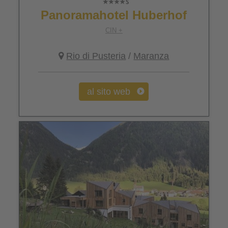
Panoramahotel Huberhof
CIN +
Rio di Pusteria
/
Maranza
al sito web