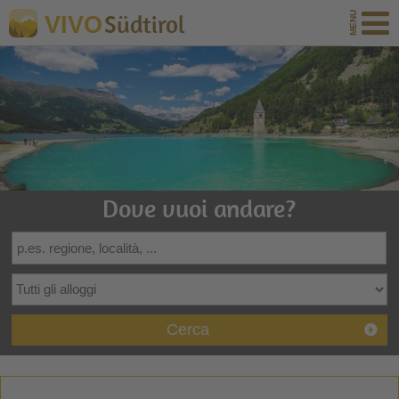
Südtirol
VIVO
Dove vuoi andare?
Cerca