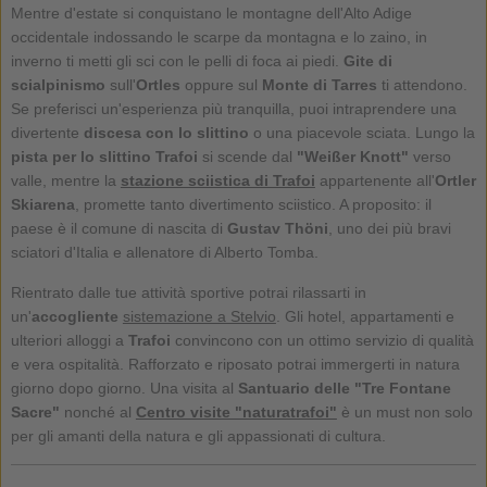
Mentre d'estate si conquistano le montagne dell'Alto Adige
occidentale indossando le scarpe da montagna e lo zaino, in
inverno ti metti gli sci con le pelli di foca ai piedi.
Gite di
scialpinismo
sull'
Ortles
oppure sul
Monte di Tarres
ti attendono.
Se preferisci un'esperienza più tranquilla, puoi intraprendere una
divertente
discesa con lo slittino
o una piacevole sciata. Lungo la
pista per lo slittino Trafoi
si scende dal
"Weißer Knott"
verso
valle, mentre la
stazione sciistica di Trafoi
appartenente all'
Ortler
Skiarena
, promette tanto divertimento sciistico. A proposito: il
paese è il comune di nascita di
Gustav Thöni
, uno dei più bravi
sciatori d'Italia e allenatore di Alberto Tomba.
Rientrato dalle tue attività sportive potrai rilassarti in
un'
accogliente
sistemazione a Stelvio
. Gli hotel, appartamenti e
ulteriori alloggi a
Trafoi
convincono con un ottimo servizio di qualità
e vera ospitalità. Rafforzato e riposato potrai immergerti in natura
giorno dopo giorno. Una visita al
Santuario delle "Tre Fontane
Sacre"
nonché al
Centro visite "naturatrafoi"
è un must non solo
per gli amanti della natura e gli appassionati di cultura.