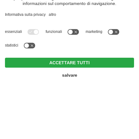
Rivista di viaggio
Hotel Erika
VIVOSüdtirol è il portale di viaggio per chi desidera vivere il
CIN +
Trentino Alto Adige davvero – con consigli autentici, alloggi e
offerte su misura.
Nonostante il lavoro accurato e il costante aggiornamento dei
contenuti, si possono verificare errori. Non garantiamo la
correttezza e la completezza di tutte le informazioni. Per
motivi di sicurezza, si prega di verificare chiedendo
direttamente sul posto all'organizzatore.