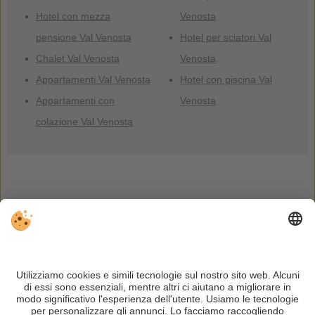
Hotel con mezza
Venosta
pensione Val Venosta
Hotel per sciatori Val
Chalet Val Venosta
Venosta
Appartamenti Val Venosta
Hotel con piscina Val
Appartamenti con
Venosta
colazione Val Venosta
Alloggi
Meteo
Webcam
Informazioni utili