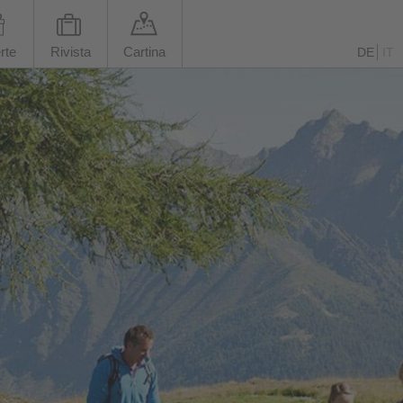
rte
Rivista
Cartina
DE
IT