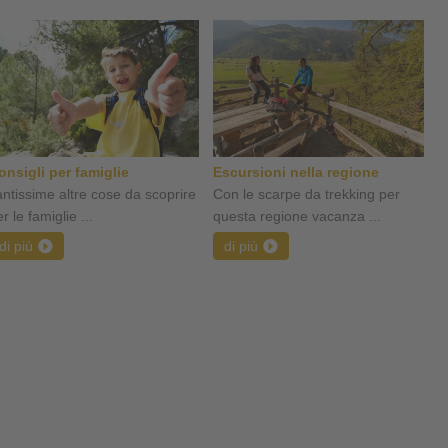
onsigli per famiglie
Escursioni nella regione
antissime altre cose da scoprire
Con le scarpe da trekking per
r le famiglie ...
questa regione vacanza ...
di più
di più