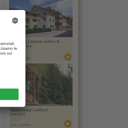
Zin Park | alpine suites &
spa
CIN +
San Candido
Naturhotel Leitlhof
CIN +
San Candido