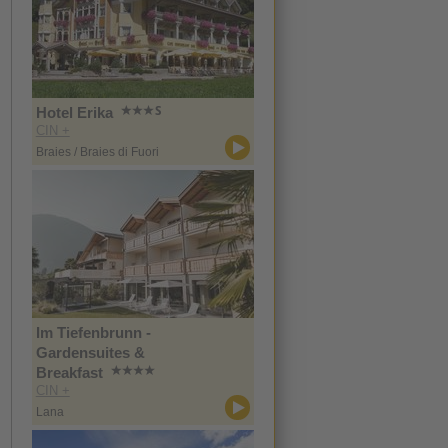
Hotel Erika
CIN +
Braies / Braies di Fuori
Im Tiefenbrunn -
Gardensuites &
Breakfast
CIN +
Lana