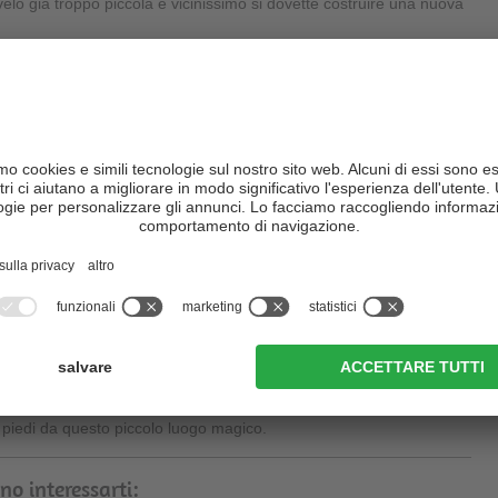
ivelò già troppo piccola e vicinissimo si dovette costruire una nuova
e in appena 45 minuti a piedi da
Trafoi
, dal
Centro Visite
ova subito dietro l'Hotel Bella Vista, che è di proprietà della
leggenda
. Il percorso per la chiesetta è indicato da cartelli. Poco prima della
te
ben attrezzata, ottima per un comodo picnic. Da qui la chiesa
e si trova sull'altra sponda del
Rio Madaccio
.
o stesso percorso dell'andata.
 in auto fino ad un
parcheggio vicinissimo alla chiesetta
. Il
 piedi da questo piccolo luogo magico.
no interessarti: