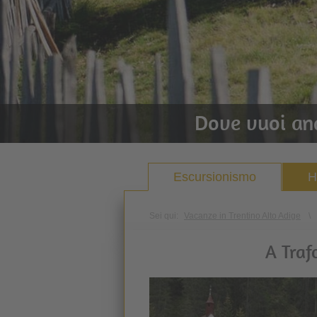
Dove vuoi an
Escursionismo
H
Sei qui:
Vacanze in Trentino Alto Adige
\
A Traf