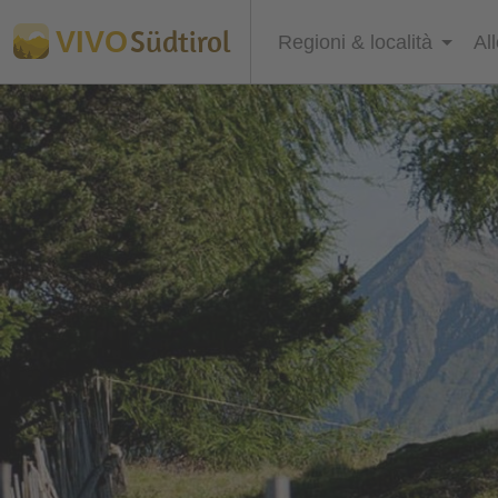
Südtirol
VIVO
Regioni & località
Al