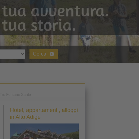
 tua avventura.
 tua storia.
Cerca
e Tre Fontane Sante
Hotel, appartamenti, alloggi
in Alto Adige