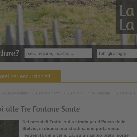
La
La
dare?
otel per escursionisti
La tua avventura
\
Escursionismo
\
Escursioni in Val Venosta
\
A Trafoi all
oi alle Tre Fontane Sante
Nei pressi di
Trafoi
, sulla strada per il Passo dello
Stelvio, si dirama una stradina che porta verso
l'estremità della valle. Là, su un ampio prato, sorge