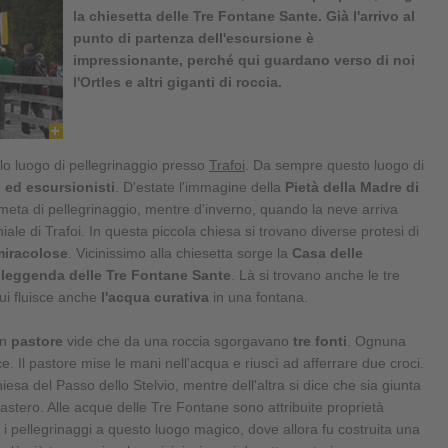
la chiesetta delle Tre Fontane Sante. Già l'arrivo al
punto di partenza dell'escursione è
impressionante, perché qui guardano verso di noi
l'Ortles e altri giganti di roccia.
o luogo di pellegrinaggio presso
Trafoi
. Da sempre questo luogo di
i ed escursionisti
. D'estate l'immagine della
Pietà della Madre di
 meta di pellegrinaggio, mentre d'inverno, quando la neve arriva
ale di Trafoi. In questa piccola chiesa si trovano diverse protesi di
miracolose
. Vicinissimo alla chiesetta sorge la
Casa delle
a
leggenda delle Tre Fontane Sante
. Là si trovano anche le tre
ui fluisce anche
l'acqua curativa
in una fontana.
un
pastore
vide che da una roccia sgorgavano
tre fonti
. Ognuna
e. Il pastore mise le mani nell'acqua e riuscì ad afferrare due croci.
chiesa del Passo dello Stelvio, mentre dell'altra si dice che sia giunta
astero. Alle acque delle Tre Fontane sono attribuite proprietà
 i pellegrinaggi a questo luogo magico, dove allora fu costruita una