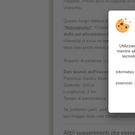
cappella. Presto però la cappella si r
chiesetta.
Questo luogo idilliaco è raggiungibil
“Naturatrafoi“
. Il Centro Visite si tr
dello sci altoatesino Gustav Thöni
chiesetta si trova un'
area per griglia
dista solo pochi minuti in più, visto ch
Al punto di partenza si torna lungo l
Dati tecnici dell'escursione
:
Partenza: Centro Visite “Naturatrafoi”
Dislivello: 200 m
Lunghezza: 3 km
Tempo di percorrenza: 45 min
Se preferisci però, può anche andare
parcheggio dista solo cinque minuti a
Altri suggerimenti che posso