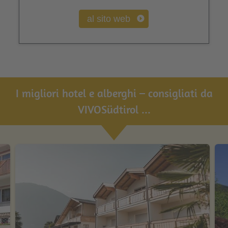
al sito web
I migliori hotel e alberghi – consigliati da
VIVOSüdtirol ...