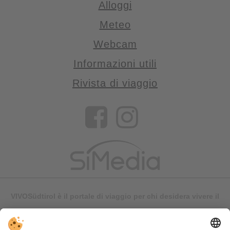
Alloggi
Meteo
Webcam
Informazioni utili
Rivista di viaggio
VIVOSüdtirol è il portale di viaggio per chi desidera vivere il
Trentino Alto Adige davvero – con consigli autentici, alloggi e
offerte su misura.