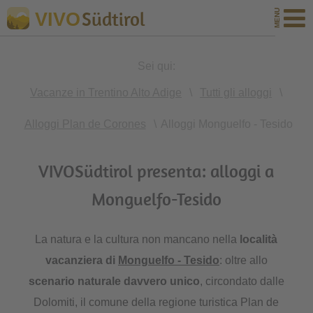
Südtirol
VIVO
Sei qui:
Vacanze in Trentino Alto Adige
\
Tutti gli alloggi
\
Alloggi Plan de Corones
\
Alloggi Monguelfo - Tesido
VIVOSüdtirol presenta: alloggi a
Monguelfo-Tesido
La natura e la cultura non mancano nella
località
vacanziera di
Monguelfo - Tesido
: oltre allo
scenario naturale davvero unico
, circondato dalle
Dolomiti, il comune della regione turistica Plan de