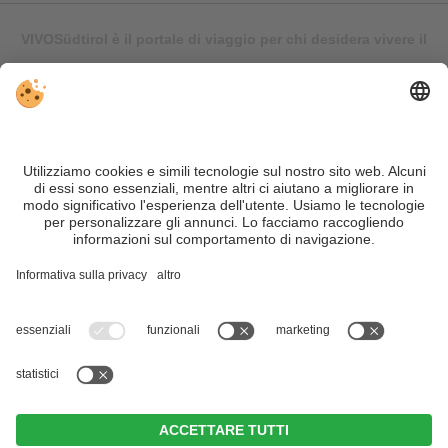
VIVOSüdtirol è il portale di viaggio per chi desidera vivere il
Trentino Alto Adige davvero – con consigli autentici, alloggi e
offerte su misura.
Nonostante il lavoro accurato e il costante aggiornamento dei
contenuti, si possono verificare errori. Non garantiamo la
correttezza e la completezza di tutte le informazioni. Per
motivi di sicurezza, si prega di verificare chiedendo
direttamente sul posto all'organizzatore.
Sitemap
|
Editoria
&
Direttiva privacy
|
Impostazioni cookie individuali
| Part. IVA IT02365710215