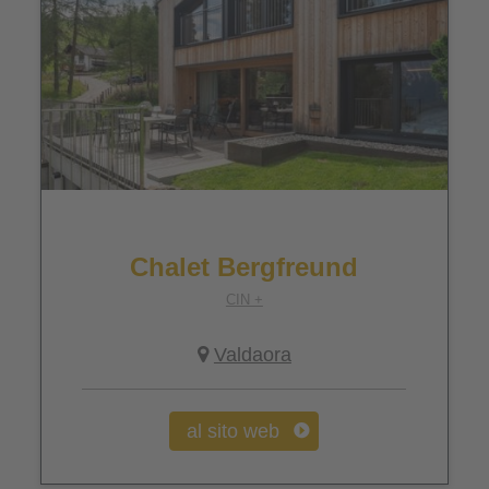
Chalet Bergfreund
CIN +
Valdaora
al sito web