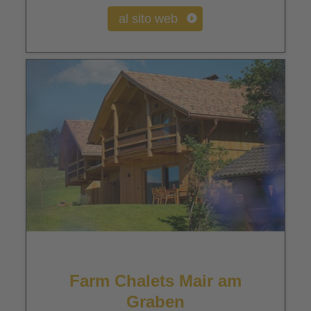
al sito web
Farm Chalets Mair am
Graben