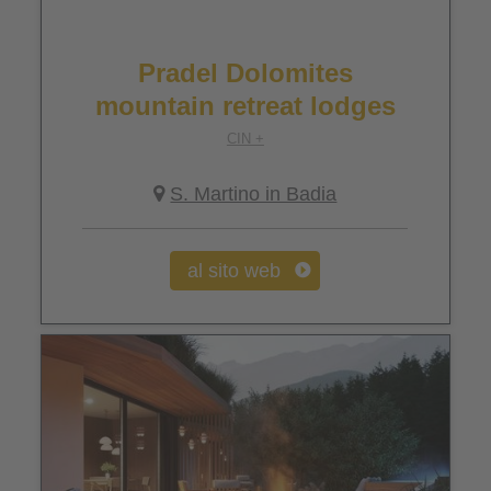
Pradel Dolomites
mountain retreat lodges
CIN +
S. Martino in Badia
al sito web