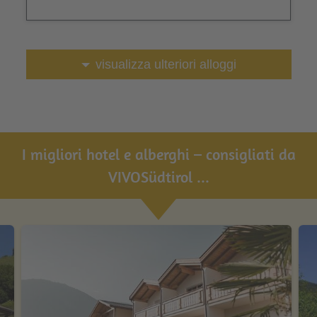
visualizza ulteriori alloggi
I migliori hotel e alberghi – consigliati da
VIVOSüdtirol ...