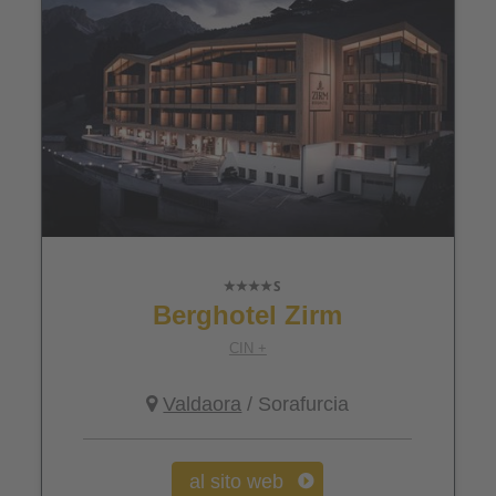
Berghotel Zirm
CIN +
Valdaora
/ Sorafurcia
al sito web