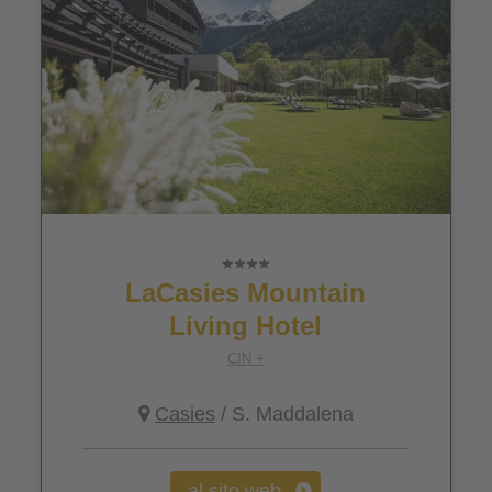
LaCasies Mountain
Living Hotel
CIN +
Casies
/ S. Maddalena
al sito web