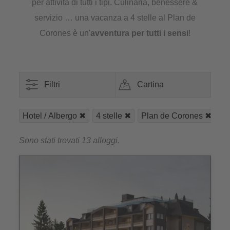
per attività di tutti i tipi. Culinaria, benessere &
servizio … una vacanza a 4 stelle al Plan de
Corones è un'
avventura per tutti i sensi
!
Filtri
Cartina
Hotel / Albergo
4 stelle
Plan de Corones
El
Sono stati trovati 13 alloggi.