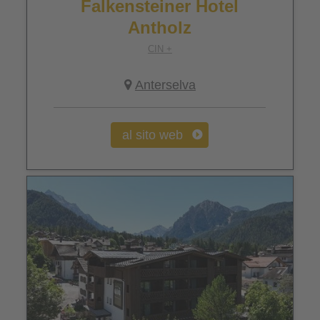
Falkensteiner Hotel
Antholz
CIN +
Anterselva
al sito web