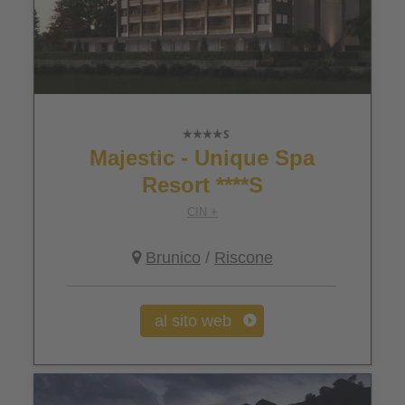
Majestic - Unique Spa
Resort ****S
CIN +
Brunico
/
Riscone
al sito web