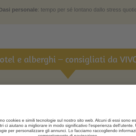
Oasi personale
: tempo per sé lontano dallo stress quot
hotel e alberghi – consigliati da VIVO