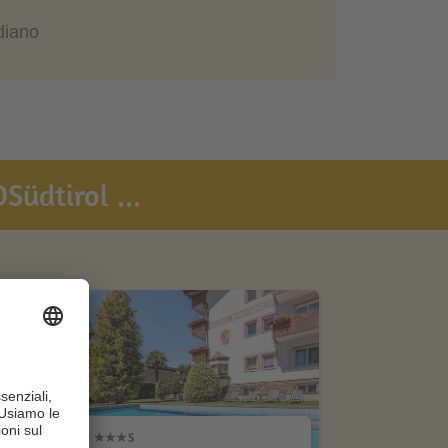
idiano
Südtirol ...