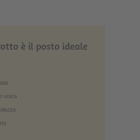
tto è il posto ideale
sata
e unica
volezza
rta