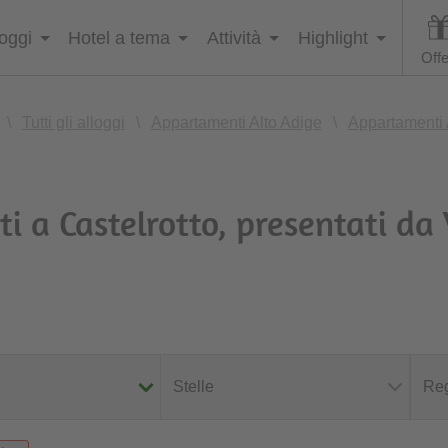
loggi
Hotel a tema
Attività
Highlight
Offe
\
Tutti gli alloggi
\
Appartamenti Alto Adige
\
Appartamenti 
 a Castelrotto, presentati da
Stelle
Reg