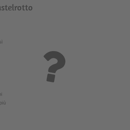
stelrotto
sì
ni
più