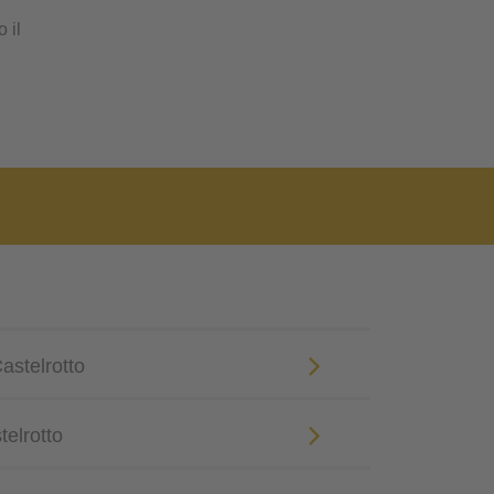
 il
Castelrotto
telrotto