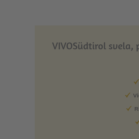
VIVOSüdtirol svela, 
Vi
R