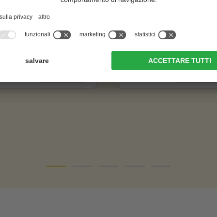
n Park | alpine
Naturhotel Leitlhof
uites & spa
CIN +
N +
San Candido
San Candido
al sito web
al sito web