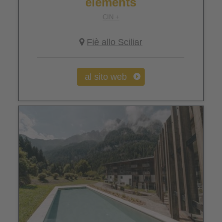
elements
CIN +
Fiè allo Sciliar
al sito web