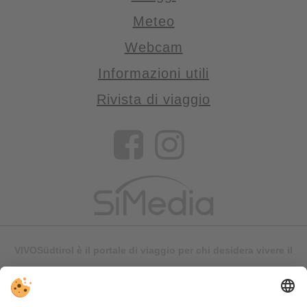
Meteo
Webcam
Informazioni utili
Rivista di viaggio
VIVOSüdtirol è il portale di viaggio per chi desidera vivere il
Trentino Alto Adige davvero – con consigli autentici, alloggi e
offerte su misura.